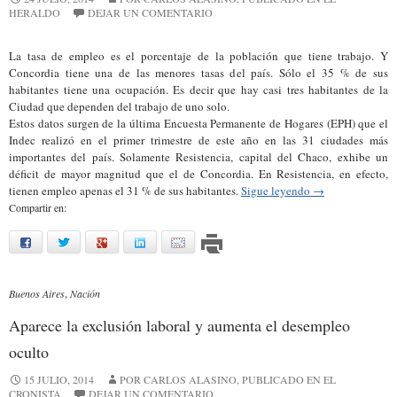
HERALDO
DEJAR UN COMENTARIO
La tasa de empleo es el porcentaje de la población que tiene trabajo. Y
Concordia tiene una de las menores tasas del país. Sólo el 35 % de sus
habitantes tiene una ocupación. Es decir que hay casi tres habitantes de la
Ciudad que dependen del trabajo de uno solo.
Estos datos surgen de la última Encuesta Permanente de Hogares (EPH) que el
Indec realizó en el primer trimestre de este año en las 31 ciudades más
importantes del país. Solamente Resistencia, capital del Chaco, exhibe un
déficit de mayor magnitud que el de Concordia. En Resistencia, en efecto,
tienen empleo apenas el 31 % de sus habitantes.
Sigue leyendo
→
Compartir en:
facebook
twitter
google
linkedin
mail
Buenos Aires
,
Nación
Aparece la exclusión laboral y aumenta el desempleo
oculto
15 JULIO, 2014
POR CARLOS ALASINO, PUBLICADO EN EL
CRONISTA
DEJAR UN COMENTARIO