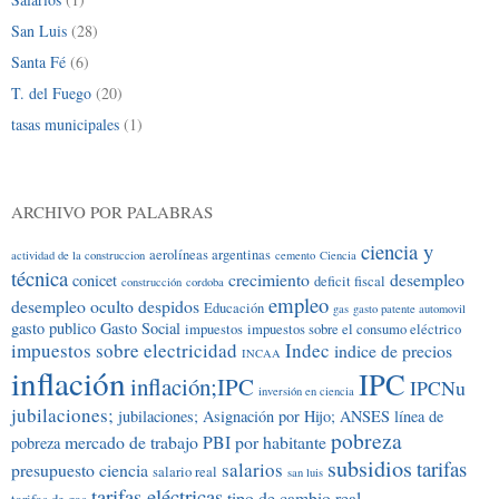
San Luis
(28)
Santa Fé
(6)
T. del Fuego
(20)
tasas municipales
(1)
ARCHIVO POR PALABRAS
ciencia y
aerolíneas argentinas
actividad de la construccion
cemento
Ciencia
técnica
crecimiento
desempleo
conicet
deficit fiscal
construcción
cordoba
empleo
desempleo oculto
despidos
Educación
gas
gasto patente automovil
gasto publico
Gasto Social
impuestos
impuestos sobre el consumo eléctrico
impuestos sobre electricidad
Indec
indice de precios
INCAA
inflación
IPC
inflación;IPC
IPCNu
inversión en ciencia
jubilaciones;
jubilaciones; Asignación por Hijo; ANSES
línea de
pobreza
mercado de trabajo
PBI por habitante
pobreza
subsidios
tarifas
salarios
presupuesto ciencia
salario real
san luis
tarifas eléctricas
tipo de cambio real