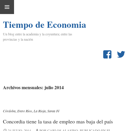
IR
MENÚ
AL
Tiempo de Economia
PRINCIPAL
CONTENIDO
Un blog entre la academia y la coyuntura; entre las
provincias y la nación
Archivos mensuales: julio 2014
Córdoba
,
Entre Ríos
,
La Rioja
,
Santa Fé
Concordia tiene la tasa de empleo mas baja del país
24 JULIO, 2014
POR CARLOS ALASINO, PUBLICADO EN EL