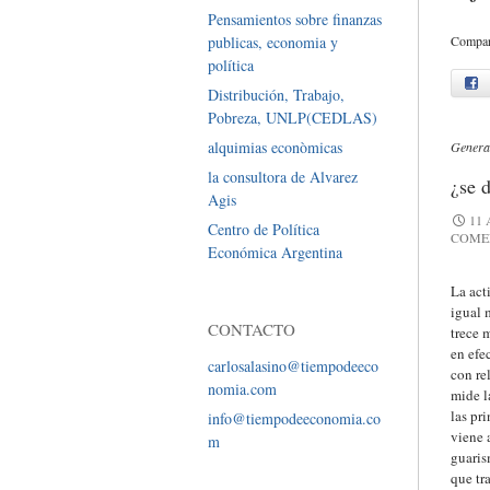
Pensamientos sobre finanzas
Compart
publicas, economia y
política
f
Distribución, Trabajo,
Pobreza, UNLP(CEDLAS)
alquimias econòmicas
Genera
la consultora de Alvarez
¿se 
Agis
11 
Centro de Política
COME
Económica Argentina
La act
igual 
CONTACTO
trece 
en efe
carlosalasino@tiempodeeco
con re
nomia.com
mide l
las pr
info@tiempodeeconomia.co
viene 
m
guaris
que tr