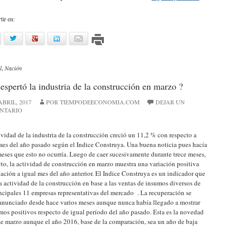
ir en:
acebook
twitter
google
linkedin
mail
l
,
Nación
despertó la industria de la construcción en marzo ?
ABRIL, 2017
POR TIEMPODEECONOMIA.COM
DEJAR UN
NTARIO
ividad de la industria de la construcción creció un 11,2 % con respecto a
mes del año pasado según el Indice Construya. Una buena noticia pues hacía
meses que esto no ocurría. Luego de caer sucesivamente durante trece meses,
cto, la actividad de construcción en marzo muestra una variación positiva
lación a igual mes del año anterior. El Indice Construya es un indicador que
a actividad de la construcción en base a las ventas de insumos diversos de
incipales 11 empresas representativas del mercado . La recuperación se
anunciado desde hace varios meses aunque nunca había llegado a mostrar
mos positivos respecto de igual período del año pasado. Esta es la novedad
ae marzo aunque el año 2016, base de la comparación, sea un año de baja