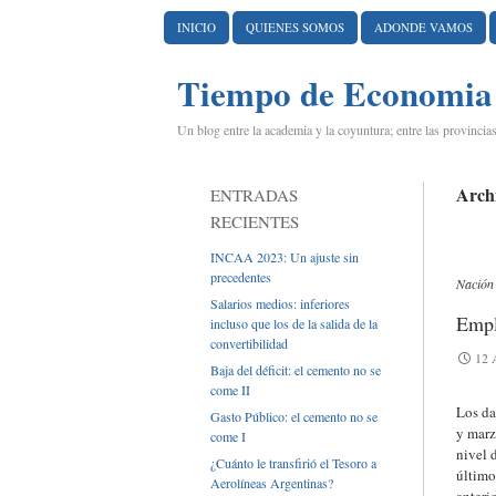
IR AL CONTENIDO
INICIO
QUIENES SOMOS
ADONDE VAMOS
Tiempo de Economia
Un blog entre la academia y la coyuntura; entre las provincias
Archi
ENTRADAS
RECIENTES
INCAA 2023: Un ajuste sin
precedentes
Nación
Salarios medios: inferiores
Empl
incluso que los de la salida de la
convertibilidad
12 
Baja del déficit: el cemento no se
come II
Los da
Gasto Público: el cemento no se
y marz
come I
nivel 
¿Cuánto le transfirió el Tesoro a
último
Aerolíneas Argentinas?