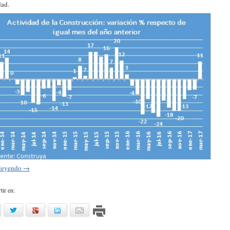
dad.
 leyendo
→
ir en:
acebook
twitter
google
linkedin
mail