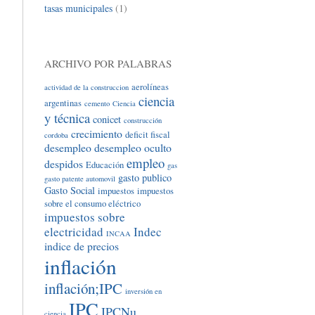
tasas municipales
(1)
ARCHIVO POR PALABRAS
aerolíneas
actividad de la construccion
ciencia
argentinas
cemento
Ciencia
y técnica
conicet
construcción
crecimiento
deficit fiscal
cordoba
desempleo
desempleo oculto
empleo
despidos
Educación
gas
gasto publico
gasto patente automovil
Gasto Social
impuestos
impuestos
sobre el consumo eléctrico
impuestos sobre
electricidad
Indec
INCAA
indice de precios
inflación
inflación;IPC
inversión en
IPC
IPCNu
ciencia