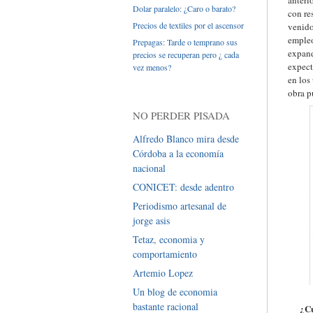
anteri
Dolar paralelo: ¿Caro o barato?
con re
Precios de textiles por el ascensor
venido
empleo
Prepagas: Tarde o temprano sus
expand
precios se recuperan pero ¿ cada
expect
vez menos?
en los
obra p
NO PERDER PISADA
Alfredo Blanco mira desde
Córdoba a la economía
nacional
CONICET: desde adentro
Periodismo artesanal de
jorge asis
Tetaz, economia y
comportamiento
Artemio Lopez
Un blog de economia
bastante racional
¿Cu