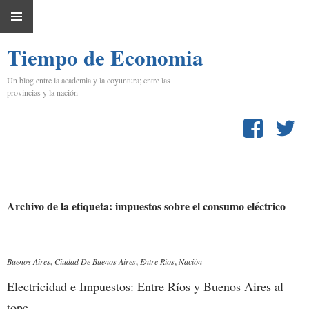
IR
MENÚ
AL
Tiempo de Economia
PRINCIPAL
CONTENIDO
Un blog entre la academia y la coyuntura; entre las
provincias y la nación
Archivo de la etiqueta: impuestos sobre el consumo eléctrico
Buenos Aires
,
Ciudad De Buenos Aires
,
Entre Ríos
,
Nación
Electricidad e Impuestos: Entre Ríos y Buenos Aires al
tope