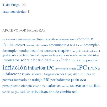
T. del Fuego
(20)
tasas municipales
(1)
ARCHIVO POR PALABRAS
ciencia y
aerolíneas argentinas
actividad de la construccion
cemento
Ciencia
técnica
crecimiento
desempleo
conicet
deficit fiscal
construcción
cordoba
empleo
desempleo oculto
despidos
Educación
gas
gasto patente automovil
gasto publico
Gasto Social
impuestos
impuestos sobre el consumo eléctrico
impuestos sobre electricidad
Indec
indice de precios
INCAA
inflación
IPC
inflación;IPC
IPCNu
inversión en ciencia
jubilaciones;
jubilaciones; Asignación por Hijo; ANSES
línea de
pobreza
mercado de trabajo
PBI por habitante
pobreza
subsidios
tarifas
salarios
presupuesto ciencia
salario real
san luis
tarifas eléctricas
tipo de cambio real
tarifas de gas