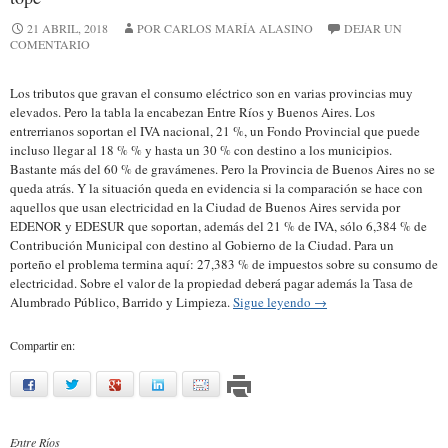
21 ABRIL, 2018
POR CARLOS MARÍA ALASINO
DEJAR UN
COMENTARIO
Los tributos que gravan el consumo eléctrico son en varias provincias muy
elevados. Pero la tabla la encabezan Entre Ríos y Buenos Aires. Los
entrerrianos soportan el IVA nacional, 21 %, un Fondo Provincial que puede
incluso llegar al 18 % % y hasta un 30 % con destino a los municipios.
Bastante más del 60 % de gravámenes. Pero la Provincia de Buenos Aires no se
queda atrás. Y la situación queda en evidencia si la comparación se hace con
aquellos que usan electricidad en la Ciudad de Buenos Aires servida por
EDENOR y EDESUR que soportan, además del 21 % de IVA, sólo 6,384 % de
Contribución Municipal con destino al Gobierno de la Ciudad. Para un
porteño el problema termina aquí: 27,383 % de impuestos sobre su consumo de
electricidad. Sobre el valor de la propiedad deberá pagar además la Tasa de
Alumbrado Público, Barrido y Limpieza.
Sigue leyendo
→
Compartir en:
facebook
twitter
google
linkedin
mail
Entre Ríos