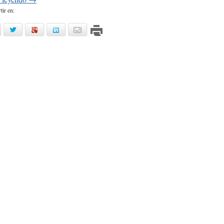
ir en:
acebook
twitter
google
linkedin
mail