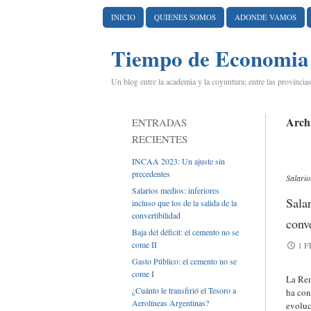
IR AL CONTENIDO
INICIO
QUIENES SOMOS
ADONDE VAMOS
Tiempo de Economia
Un blog entre la academia y la coyuntura; entre las provincias
Archi
ENTRADAS
RECIENTES
INCAA 2023: Un ajuste sin
precedentes
Salario
Salarios medios: inferiores
Salar
incluso que los de la salida de la
convertibilidad
conve
Baja del déficit: el cemento no se
come II
1 F
Gasto Público: el cemento no se
come I
La Rem
¿Cuánto le transfirió el Tesoro a
ha con
Aerolíneas Argentinas?
evoluc