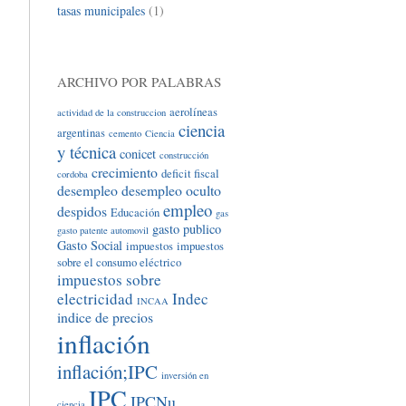
tasas municipales
(1)
ARCHIVO POR PALABRAS
aerolíneas
actividad de la construccion
ciencia
argentinas
cemento
Ciencia
y técnica
conicet
construcción
crecimiento
deficit fiscal
cordoba
desempleo
desempleo oculto
empleo
despidos
Educación
gas
gasto publico
gasto patente automovil
Gasto Social
impuestos
impuestos
sobre el consumo eléctrico
impuestos sobre
electricidad
Indec
INCAA
indice de precios
inflación
inflación;IPC
inversión en
IPC
IPCNu
ciencia