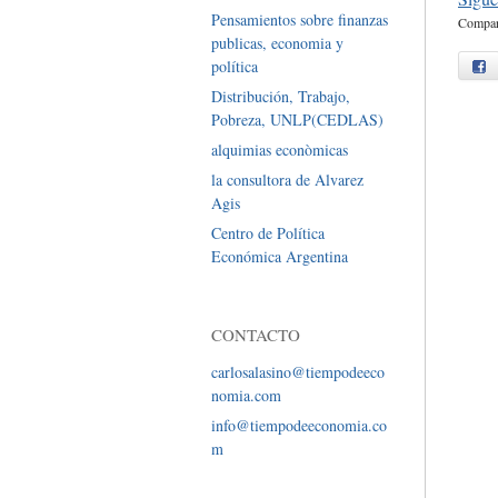
Pensamientos sobre finanzas
Compart
publicas, economia y
política
f
Distribución, Trabajo,
Pobreza, UNLP(CEDLAS)
alquimias econòmicas
la consultora de Alvarez
Agis
Centro de Política
Económica Argentina
CONTACTO
carlosalasino@tiempodeeco
nomia.com
info@tiempodeeconomia.co
m