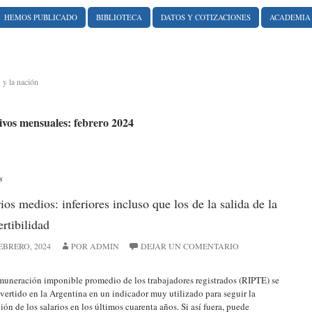
HEMOS PUBLICADO
BIBLIOTECA
DATOS Y COTIZACIONES
ACADEMIA
 y la nación
vos mensuales: febrero 2024
s
ios medios: inferiores incluso que los de la salida de la
rtibilidad
EBRERO, 2024
POR ADMIN
DEJAR UN COMENTARIO
uneración imponible promedio de los trabajadores registrados (RIPTE) se
vertido en la Argentina en un indicador muy utilizado para seguir la
ión de los salarios en los últimos cuarenta años. Si así fuera, puede