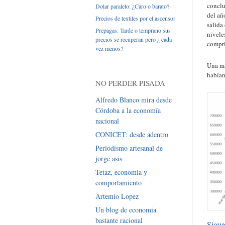
conclu
Dolar paralelo: ¿Caro o barato?
del añ
Precios de textiles por el ascensor
salida
Prepagas: Tarde o temprano sus
nivele
precios se recuperan pero ¿ cada
compri
vez menos?
Una mi
habían
NO PERDER PISADA
Alfredo Blanco mira desde
Córdoba a la economía
nacional
CONICET: desde adentro
Periodismo artesanal de
jorge asis
Tetaz, economia y
comportamiento
Artemio Lopez
Un blog de economia
bastante racional
Sigue