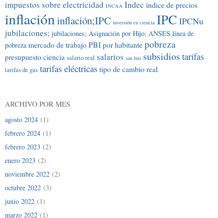
impuestos sobre electricidad
Indec
indice de precios
INCAA
inflación
IPC
inflación;IPC
IPCNu
inversión en ciencia
jubilaciones;
jubilaciones; Asignación por Hijo; ANSES
línea de
pobreza
mercado de trabajo
PBI por habitante
pobreza
subsidios
tarifas
salarios
presupuesto ciencia
salario real
san luis
tarifas eléctricas
tipo de cambio real
tarifas de gas
ARCHIVO POR MES
agosto 2024
(1)
febrero 2024
(1)
febrero 2023
(2)
enero 2023
(2)
noviembre 2022
(2)
octubre 2022
(3)
junio 2022
(1)
marzo 2022
(1)