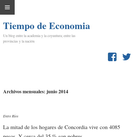
IR
MENÚ
AL
Tiempo de Economia
PRINCIPAL
CONTENIDO
Un blog entre la academia y la coyuntura; entre las
provincias y la nación
Archivos mensuales: junio 2014
Entre Ríos
La mitad de los hogares de Concordia vive con 4085
pesos. Y cerca del 35 % son pobres