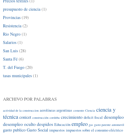
Precios textiles
(1)
presupuesto de ciencia
(1)
Provincias
(19)
Resistencia
(2)
Rio Negro
(1)
Salarios
(1)
San Luis
(28)
Santa Fé
(6)
T. del Fuego
(20)
tasas municipales
(1)
ARCHIVO POR PALABRAS
ciencia y
aerolíneas argentinas
actividad de la construccion
cemento
Ciencia
técnica
crecimiento
desempleo
conicet
deficit fiscal
construcción
cordoba
empleo
desempleo oculto
despidos
Educación
gas
gasto patente automovil
gasto publico
Gasto Social
impuestos
impuestos sobre el consumo eléctrico