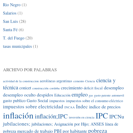
Rio Negro
(1)
Salarios
(1)
San Luis
(28)
Santa Fé
(6)
T. del Fuego
(20)
tasas municipales
(1)
ARCHIVO POR PALABRAS
ciencia y
aerolíneas argentinas
actividad de la construccion
cemento
Ciencia
técnica
crecimiento
desempleo
conicet
deficit fiscal
construcción
cordoba
empleo
desempleo oculto
despidos
Educación
gas
gasto patente automovil
gasto publico
Gasto Social
impuestos
impuestos sobre el consumo eléctrico
impuestos sobre electricidad
Indec
indice de precios
INCAA
inflación
IPC
inflación;IPC
IPCNu
inversión en ciencia
jubilaciones;
jubilaciones; Asignación por Hijo; ANSES
línea de
pobreza
mercado de trabajo
PBI por habitante
pobreza