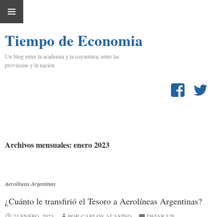
IR
MENÚ
AL
Tiempo de Economia
PRINCIPAL
CONTENIDO
Un blog entre la academia y la coyuntura; entre las
provincias y la nación
Archivos mensuales: enero 2023
Aerolíneas Argentinas
¿Cuánto le transfirió el Tesoro a Aerolíneas Argentinas?
24 ENERO, 2023
POR CARLOS ALASINO
DEJAR UN