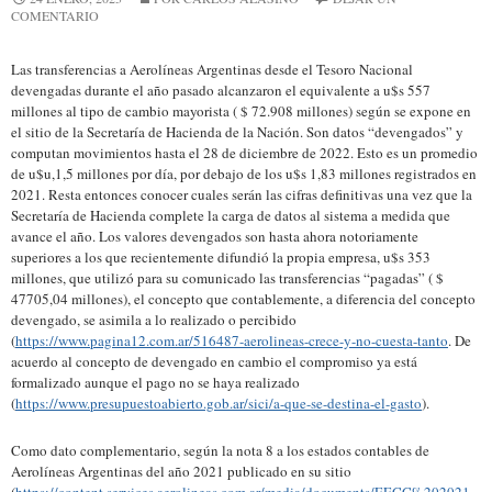
COMENTARIO
Las transferencias a Aerolíneas Argentinas desde el Tesoro Nacional
devengadas durante el año pasado alcanzaron el equivalente a u$s 557
millones al tipo de cambio mayorista ( $ 72.908 millones) según se expone en
el sitio de la Secretaría de Hacienda de la Nación. Son datos “devengados” y
computan movimientos hasta el 28 de diciembre de 2022. Esto es un promedio
de u$u,1,5 millones por día, por debajo de los u$s 1,83 millones registrados en
2021. Resta entonces conocer cuales serán las cifras definitivas una vez que la
Secretaría de Hacienda complete la carga de datos al sistema a medida que
avance el año. Los valores devengados son hasta ahora notoriamente
superiores a los que recientemente difundió la propia empresa, u$s 353
millones, que utilizó para su comunicado las transferencias “pagadas” ( $
47705,04 millones), el concepto que contablemente, a diferencia del concepto
devengado, se asimila a lo realizado o percibido
(
https://www.pagina12.com.ar/516487-aerolineas-crece-y-no-cuesta-tanto
. De
acuerdo al concepto de devengado en cambio el compromiso ya está
formalizado aunque el pago no se haya realizado
(
https://www.presupuestoabierto.gob.ar/sici/a-que-se-destina-el-gasto
).
Como dato complementario, según la nota 8 a los estados contables de
Aerolíneas Argentinas del año 2021 publicado en su sitio