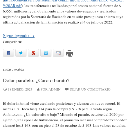
(
https://content.services.aerolineas.com.ar/media/documents/EECC%202021
%20AR.pdf
), las transferencias realizadas por el tesoro nacional fueron de $
63551 millones igual obviamente a los valores devengados y realizados
registrados por la Secretaría de Hacienda en su sitio presupuesto abierto cuya
última actualización de la información se realizó el 4 de julio de 2022.
Sigue leyendo
→
Compartir en:
facebook
twitter
google
linkedin
mail
Dolar Paralelo
Dolar paralelo: ¿Caro o barato?
18 ENERO, 2023
POR ADMIN
DEJAR UN COMENTARIO
El dolar informal viene escalando posiciones y alcanza un nuevo record. El
martes 17/1 tocó los $ 374 para la compra y $ 378 para la venta según
Ambito.com. ¿Un valor alto o bajo? Mirando el pasado, octubre del 2020 por
ejemplo, una época de turbulencias, el promedio mensual comprador/vendedor
alcanzó los $ 168, con un pico el 23 de octubre de $ 193. Los valores actuales,