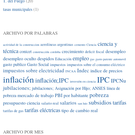
T. del Fuego
(20)
tasas municipales
(1)
ARCHIVO POR PALABRAS
ciencia y
aerolíneas argentinas
actividad de la construccion
cemento
Ciencia
técnica
crecimiento
desempleo
conicet
deficit fiscal
construcción
cordoba
empleo
desempleo oculto
despidos
Educación
gas
gasto patente automovil
gasto publico
Gasto Social
impuestos
impuestos sobre el consumo eléctrico
impuestos sobre electricidad
Indec
indice de precios
INCAA
inflación
IPC
inflación;IPC
IPCNu
inversión en ciencia
jubilaciones;
jubilaciones; Asignación por Hijo; ANSES
línea de
pobreza
mercado de trabajo
PBI por habitante
pobreza
subsidios
tarifas
salarios
presupuesto ciencia
salario real
san luis
tarifas eléctricas
tipo de cambio real
tarifas de gas
ARCHIVO POR MES