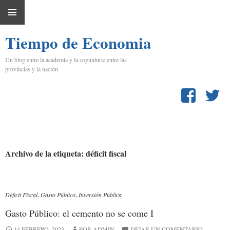
IR
MENÚ
AL
Tiempo de Economia
PRINCIPAL
CONTENIDO
Un blog entre la academia y la coyuntura; entre las
provincias y la nación
Archivo de la etiqueta: déficit fiscal
Déficit Fiscal
,
Gasto Público
,
Inversión Pública
Gasto Público: el cemento no se come I
14 FEBRERO, 2023
POR ADMIN
DEJAR UN COMENTARIO