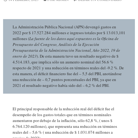
La Administración Pública Nacional (APN) devengó gastos en
2022 por $ 17.527.284 millones e ingresos totales por $ 13.013,101
millones (
La fuente de los datos aquí expuestos es la Oficina de
Presupuesto del Congreso, Análisis de la Ejecución
Presupuestaria de la Administración Nacional, Año 2022, 19 de
enero de 2023
). De esta manera tuvo un resultado negativo de $
4.514.183, que implica sólo un aumento nominal del 56.6 %
respecto de 2021 y una reducción en términos reales del -9.2 %. De
esta manera, el déficit financiero fue del – 5,5 del PBI, anotándose
una reducción de – 0,7 puntos porcentuales del PBI, ya que en
2021 el resultado negativo había sido del – 6,2 % del PBI.
El principal responsable de la reducción real del déficit fue el
desempeño de los gastos totales que en términos nominales
aumentaron por debajo de la inflación, sólo 62,8 %, ( unos $
6.764.120 millones), que representa una reducción en términos
reales del – 5,6 % ( una reducción de $ 1.031.074 millones a
precios de 2022).