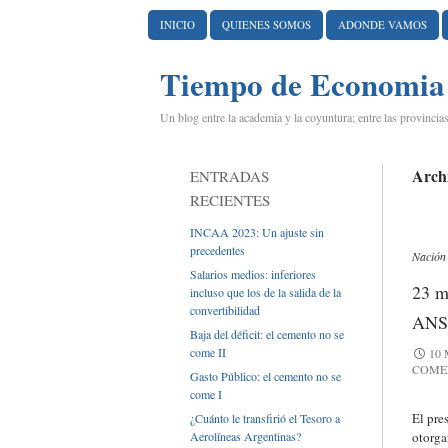
IR AL CONTENIDO
INICIO
QUIENES SOMOS
ADONDE VAMOS
Tiempo de Economia
Un blog entre la academia y la coyuntura; entre las provincias
Archi
ENTRADAS
RECIENTES
INCAA 2023: Un ajuste sin
precedentes
Nación
Salarios medios: inferiores
23 m
incluso que los de la salida de la
convertibilidad
ANSE
Baja del déficit: el cemento no se
come II
10
COME
Gasto Público: el cemento no se
come I
El pre
¿Cuánto le transfirió el Tesoro a
Aerolíneas Argentinas?
otorga