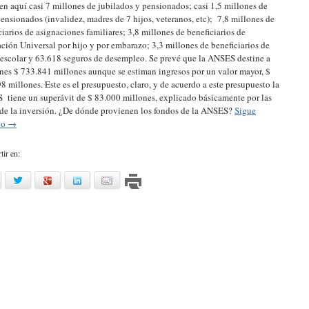
en aquí casi 7 millones de jubilados y pensionados; casi 1,5 millones de
pensionados (invalidez, madres de 7 hijos, veteranos, etc); 7,8 millones de
ciarios de asignaciones familiares; 3,8 millones de beneficiarios de
ción Universal por hijo y por embarazo; 3,3 millones de beneficiarios de
escolar y 63.618 seguros de desempleo. Se prevé que la ANSES destine a
fines $ 733.841 millones aunque se estiman ingresos por un valor mayor, $
8 millones. Este es el presupuesto, claro, y de acuerdo a este presupuesto la
tiene un superávit de $ 83.000 millones, explicado básicamente por las
 de la inversión. ¿De dónde provienen los fondos de la ANSES?
Sigue
do
→
ir en:
acebook
twitter
google
linkedin
mail