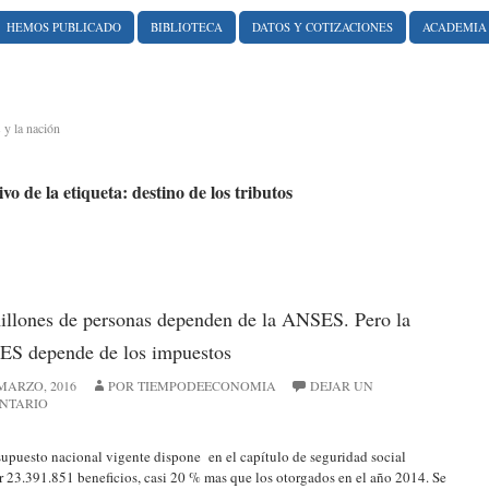
HEMOS PUBLICADO
BIBLIOTECA
DATOS Y COTIZACIONES
ACADEMIA
 y la nación
vo de la etiqueta: destino de los tributos
illones de personas dependen de la ANSES. Pero la
S depende de los impuestos
 MARZO, 2016
POR TIEMPODEECONOMIA
DEJAR UN
NTARIO
supuesto nacional vigente dispone en el capítulo de seguridad social
r 23.391.851 beneficios, casi 20 % mas que los otorgados en el año 2014. Se