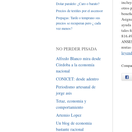
incluy
Dolar paralelo: ¿Caro o barato?
otros 
Precios de textiles por el ascensor
benefi
Prepagas: Tarde o temprano sus
Asigna
precios se recuperan pero ¿ cada
ayuda 
vez menos?
tales 
816.49
ANSES 
rentas
NO PERDER PISADA
leyen
Alfredo Blanco mira desde
Córdoba a la economía
Compart
nacional
f
CONICET: desde adentro
Periodismo artesanal de
jorge asis
Tetaz, economia y
comportamiento
Artemio Lopez
Un blog de economia
bastante racional