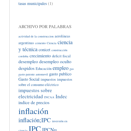
tasas municipales
(1)
ARCHIVO POR PALABRAS
aerolíneas
actividad de la construccion
ciencia
argentinas
cemento
Ciencia
y técnica
conicet
construcción
crecimiento
deficit fiscal
cordoba
desempleo
desempleo oculto
empleo
despidos
Educación
gas
gasto publico
gasto patente automovil
Gasto Social
impuestos
impuestos
sobre el consumo eléctrico
impuestos sobre
electricidad
Indec
INCAA
indice de precios
inflación
inflación;IPC
inversión en
IPC
IPCNu
ciencia