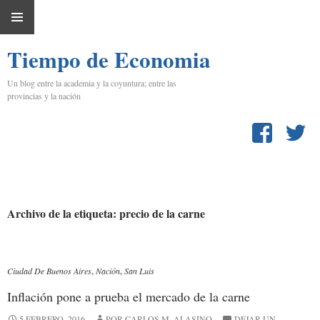
IR
MENÚ
AL
Tiempo de Economia
PRINCIPAL
CONTENIDO
Un blog entre la academia y la coyuntura; entre las
provincias y la nación
Archivo de la etiqueta: precio de la carne
Ciudad De Buenos Aires
,
Nación
,
San Luis
Inflación pone a prueba el mercado de la carne
5 FEBRERO, 2016
POR CARLOS M, ALASINO
DEJAR UN