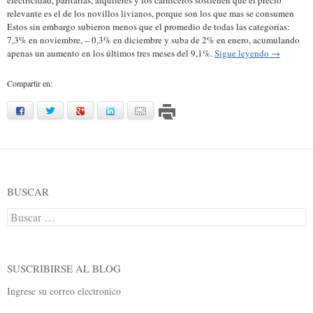
electricidad, paritarias, alquileres y los carniceros sostienen que el precio
relevante es el de los novillos livianos, porque son los que mas se consumen
Estos sin embargo subieron menos que el promedio de todas las categorías:
7,3% en noviembre, – 0,3% en diciembre y suba de 2% en enero, acumulando
apenas un aumento en los últimos tres meses del 9,1%.
Sigue leyendo
→
Compartir en:
facebook
twitter
google
linkedin
mail
BUSCAR
Buscar:
SUSCRIBIRSE AL BLOG
Ingrese su correo electronico