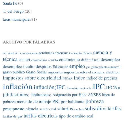
Santa Fé
(6)
T. del Fuego
(20)
tasas municipales
(1)
ARCHIVO POR PALABRAS
ciencia y
aerolíneas argentinas
actividad de la construccion
cemento
Ciencia
técnica
crecimiento
desempleo
conicet
deficit fiscal
construcción
cordoba
empleo
desempleo oculto
despidos
Educación
gas
gasto patente automovil
gasto publico
Gasto Social
impuestos
impuestos sobre el consumo eléctrico
impuestos sobre electricidad
Indec
indice de precios
INCAA
inflación
IPC
inflación;IPC
IPCNu
inversión en ciencia
jubilaciones;
jubilaciones; Asignación por Hijo; ANSES
línea de
pobreza
mercado de trabajo
PBI por habitante
pobreza
subsidios
tarifas
salarios
presupuesto ciencia
salario real
san luis
tarifas eléctricas
tipo de cambio real
tarifas de gas