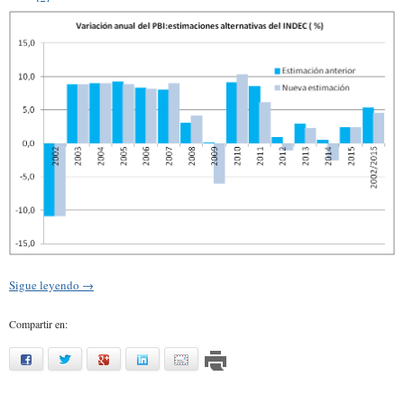
Sigue leyendo
→
Compartir en:
facebook
twitter
google
linkedin
mail