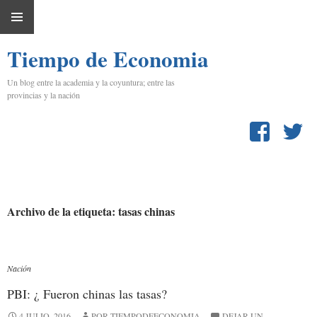
IR
MENÚ
AL
Tiempo de Economia
PRINCIPAL
CONTENIDO
Un blog entre la academia y la coyuntura; entre las
provincias y la nación
Archivo de la etiqueta: tasas chinas
Nación
PBI: ¿ Fueron chinas las tasas?
4 JULIO, 2016
POR TIEMPODEECONOMIA
DEJAR UN