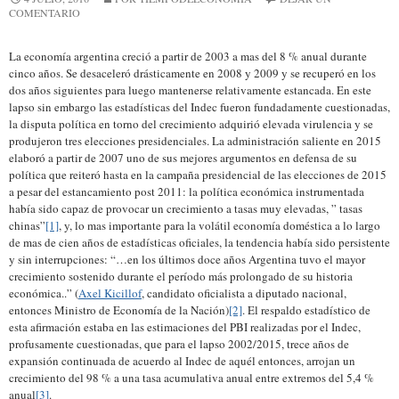
COMENTARIO
La economía argentina creció a partir de 2003 a mas del 8 % anual durante
cinco años. Se desaceleró drásticamente en 2008 y 2009 y se recuperó en los
dos años siguientes para luego mantenerse relativamente estancada. En este
lapso sin embargo las estadísticas del Indec fueron fundadamente cuestionadas,
la disputa política en torno del crecimiento adquirió elevada virulencia y se
produjeron tres elecciones presidenciales. La administración saliente en 2015
elaboró a partir de 2007 uno de sus mejores argumentos en defensa de su
política que reiteró hasta en la campaña presidencial de las elecciones de 2015
a pesar del estancamiento post 2011: la política económica instrumentada
había sido capaz de provocar un crecimiento a tasas muy elevadas, ” tasas
chinas”
[1]
, y, lo mas importante para la volátil economía doméstica a lo largo
de mas de cien años de estadísticas oficiales, la tendencia había sido persistente
y sin interrupciones: “…en los últimos doce años Argentina tuvo el mayor
crecimiento sostenido durante el período más prolongado de su historia
económica..” (
Axel Kicillof
, candidato oficialista a diputado nacional,
entonces Ministro de Economía de la Nación)
[2]
. El respaldo estadístico de
esta afirmación estaba en las estimaciones del PBI realizadas por el Indec,
profusamente cuestionadas, que para el lapso 2002/2015, trece años de
expansión continuada de acuerdo al Indec de aquél entonces, arrojan un
crecimiento del 98 % a una tasa acumulativa anual entre extremos del 5,4 %
anual
[3]
.