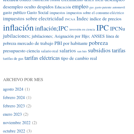
construcción
cordoba
empleo
desempleo oculto
despidos
Educación
gas
gasto patente automovil
gasto publico
Gasto Social
impuestos
impuestos sobre el consumo eléctrico
impuestos sobre electricidad
Indec
indice de precios
INCAA
inflación
IPC
inflación;IPC
IPCNu
inversión en ciencia
jubilaciones;
jubilaciones; Asignación por Hijo; ANSES
línea de
pobreza
mercado de trabajo
PBI por habitante
pobreza
subsidios
tarifas
salarios
presupuesto ciencia
salario real
san luis
tarifas eléctricas
tipo de cambio real
tarifas de gas
ARCHIVO POR MES
agosto 2024
(1)
febrero 2024
(1)
febrero 2023
(2)
enero 2023
(2)
noviembre 2022
(2)
octubre 2022
(3)