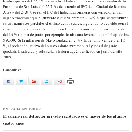
tendría que ser del 22,7 % siguiendo al Indice de Precios al Consumidor de la
Provincia de San Luis, del 25,7 %s de acuerdo al IPC de la Ciudad de Buenos
Aires y del 24,8 % según el IPC del Indec.
Las primeras conversaciones han
dejado trascender que el aumento oscilaría entre un 20-25 % que se distribuiría
en tres aumentos parciales el último de los cuales, siguiendo lo ocurrido con el
aumento del año pasado, terminaría en Enero próximo. Y un primer aumento
del 16 % a partir de junio, por ejemplo, lo ubicaría levemente por debajo de los
$ 9.300. Si la inflación de Mayo rondara el 2 % y la de junio venidero el 1,5
%, el poder adquisitivo del nuevo salario mínimo vital y móvil de junio
quedaría fortalecido y sólo sería inferior a aquél verificado en junio del año
2009.
Compartir en:
facebook
twitter
google
linkedin
mail
Ir
ENTRADA ANTERIOR
a
El salario real del sector privado registrado es el mayor de los últimos
cuatro años
la