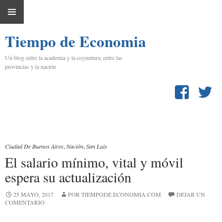
IR
MENÚ
AL
Tiempo de Economia
PRINCIPAL
CONTENIDO
Un blog entre la academia y la coyuntura; entre las
provincias y la nación
Ciudad De Buenos Aires
,
Nación
,
San Luis
El salario mínimo, vital y móvil
espera su actualización
25 MAYO, 2017
POR TIEMPODE ECONOMIA.COM
DEJAR UN
COMENTARIO