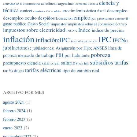
ciencia y
aerolíneas argentinas
actividad de la construccion
cemento
Ciencia
técnica
crecimiento
desempleo
conicet
deficit fiscal
construcción
cordoba
empleo
desempleo oculto
despidos
Educación
gas
gasto patente automovil
gasto publico
Gasto Social
impuestos
impuestos sobre el consumo eléctrico
impuestos sobre electricidad
Indec
indice de precios
INCAA
inflación
IPC
inflación;IPC
IPCNu
inversión en ciencia
jubilaciones;
jubilaciones; Asignación por Hijo; ANSES
línea de
pobreza
mercado de trabajo
PBI por habitante
pobreza
subsidios
tarifas
salarios
presupuesto ciencia
salario real
san luis
tarifas eléctricas
tipo de cambio real
tarifas de gas
ARCHIVO POR MES
agosto 2024
(1)
febrero 2024
(1)
febrero 2023
(2)
enero 2023
(2)
noviembre 2022
(2)