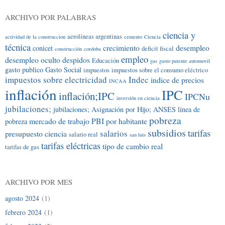
ARCHIVO POR PALABRAS
ciencia y
aerolíneas argentinas
actividad de la construccion
cemento
Ciencia
técnica
crecimiento
desempleo
conicet
deficit fiscal
construcción
cordoba
empleo
desempleo oculto
despidos
Educación
gas
gasto patente automovil
gasto publico
Gasto Social
impuestos
impuestos sobre el consumo eléctrico
impuestos sobre electricidad
Indec
indice de precios
INCAA
inflación
IPC
inflación;IPC
IPCNu
inversión en ciencia
jubilaciones;
jubilaciones; Asignación por Hijo; ANSES
línea de
pobreza
mercado de trabajo
PBI por habitante
pobreza
subsidios
tarifas
salarios
presupuesto ciencia
salario real
san luis
tarifas eléctricas
tipo de cambio real
tarifas de gas
ARCHIVO POR MES
agosto 2024
(1)
febrero 2024
(1)