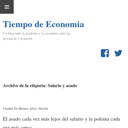
IR
MENÚ
AL
Tiempo de Economia
PRINCIPAL
CONTENIDO
Un blog entre la academia y la coyuntura; entre las
provincias y la nación
Archivo de la etiqueta: Salario y asado
Ciudad De Buenos Aires
,
Nación
El asado cada vez más lejos del salario y la polenta cada
vez más cerca