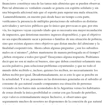
financieros constituye una de las tareas más altruistas que se pueden observar.
Pero tal altruismo es verdadero cuando se genera con espíritu solidario y sin
una búsqueda adicional más que el soporte para superar una mala situación.
Lamentablemente, en nuestro país desde hace un tiempo a esta parte,
verificamos la presencia de múltiples prestaciones de subsidios en distintas
actividades y servicios públicos que lo único que provocan es que, por otra
vía, los ingresos vayan cayendo (dado que es necesaria una mayor recaudación
de impuestos, que deterioran nuestros ingresos disponibles), y que el objetivo
no sea específicamente sacar a personas o familias de una situación de pobreza,
sino que existen algunos otros objetivos que distan mucho del altruismo y la
finalidad cooperativista. Ahora caben algunas preguntas: ¿son los subsidios
malos en sí mismos? ¿deben mantenerse de manera prolongada en el tiempo?
¿deben otorgarse a todos por igual? Ensayemos alguna respuesta.
Podríamos
decir que no son ni malos ni buenos, sino que deben constituir solamente una
acción paliativa, para solucionar problemas coyunturales y que no todo el
mundo debe recibirlo e, incluso, quienes los reciben, no necesariamente los
deben recibir por igual. Desafortunadamente, no es esto lo que se percibe en
la actualidad. Y si no, pensemos en las distorsiones generadas en el subsidio al
consumo de gas natural cuando comparamos esa situación de personas
viviendo en los barios más acomodados de la Argentina versus los habitantes
de zonas donde la única posibilidad es contar con gas licuado de petróleo,
cuyo valor es extremadamente mayor. Inclusive, si observamos que
seguramente muchos de nosotros no disponemos de la conexión de gas natural