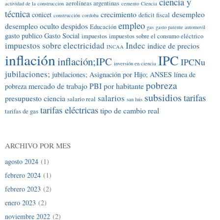
ciencia y
aerolíneas argentinas
actividad de la construccion
cemento
Ciencia
técnica
crecimiento
desempleo
conicet
deficit fiscal
construcción
cordoba
empleo
desempleo oculto
despidos
Educación
gas
gasto patente automovil
gasto publico
Gasto Social
impuestos
impuestos sobre el consumo eléctrico
impuestos sobre electricidad
Indec
indice de precios
INCAA
inflación
IPC
inflación;IPC
IPCNu
inversión en ciencia
jubilaciones;
jubilaciones; Asignación por Hijo; ANSES
línea de
pobreza
mercado de trabajo
PBI por habitante
pobreza
subsidios
tarifas
salarios
presupuesto ciencia
salario real
san luis
tarifas eléctricas
tipo de cambio real
tarifas de gas
ARCHIVO POR MES
agosto 2024
(1)
febrero 2024
(1)
febrero 2023
(2)
enero 2023
(2)
noviembre 2022
(2)