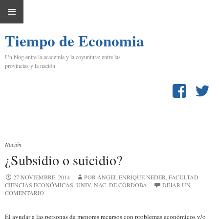
IR
MENÚ
AL
Tiempo de Economia
PRINCIPAL
CONTENIDO
Un blog entre la academia y la coyuntura; entre las
provincias y la nación
Nación
¿Subsidio o suicidio?
27 NOVIEMBRE, 2014
POR ÁNGEL ENRIQUE NEDER, FACULTAD
CIENCIAS ECONÓMICAS, UNIV. NAC. DE CÓRDOBA
DEJAR UN
COMENTARIO
El ayudar a las personas de menores recursos con problemas económicos y/o