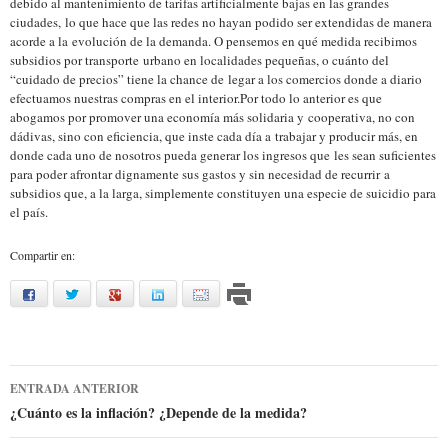
debido al mantenimiento de tarifas artificialmente bajas en las grandes
ciudades, lo que hace que las redes no hayan podido ser extendidas de manera
acorde a la evolución de la demanda. O pensemos en qué medida recibimos
subsidios por transporte urbano en localidades pequeñas, o cuánto del
“cuidado de precios” tiene la chance de legar a los comercios donde a diario
efectuamos nuestras compras en el interior.Por todo lo anterior es que
abogamos por promover una economía más solidaria y cooperativa, no con
dádivas, sino con eficiencia, que inste cada día a trabajar y producir más, en
donde cada uno de nosotros pueda generar los ingresos que les sean suficientes
para poder afrontar dignamente sus gastos y sin necesidad de recurrir a
subsidios que, a la larga, simplemente constituyen una especie de suicidio para
el país.
Compartir en:
facebook
twitter
google
linkedin
mail
Ir
ENTRADA ANTERIOR
a
¿Cuánto es la inflación? ¿Depende de la medida?