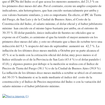
que el IPCNu del Indec es el que acusa los menores aumentos, del 21,3 % en
los primeros diez meses del año. Por el contrario, existe un amplio conjunto de
indicadores, aún heterogéneos, que han crecido sustancialmente por arriba y
con valores bastante similares, y esto es importante. En efecto, el IPC de Tierra
del Fuego, de San Luis y de la Ciudad de Buenos Aires, el Costo de la
Construcción del Indec, el salario mínimo, el dolar oficial y el haber jubilatorio
mínimo han crecido en el mismo lapso bastante por arriba, en el entorno de
30-35 %. El dolar paralelo, único indicador de fuentes no oficiales que se
expone en el Cuadro, es asimismo el que ha tenido el mayor aumento en los
primeros diez meses del año, y esto no obstante que a fines de octubre tuvo una
reducción del 9,1 % respecto del mes de septiembre: aumentó un 42,7 %. La
inflación de los últimos doce meses medida a Octubre por su parte alcanza el
45 % si se la mide con la cotización oficial del dolar, muy poco menos si el
Indice utilizado es el de la Provincia de San Luis (43.4 %) o el dolar paralelo (
43,8); y algunos puntos por debajo si la medición se realiza con el Indice de
Precios de Tierra del Fuego (38.1 %) o de la Ciudad de Buenos Aires (39,9 %).
La inflación de los últimos doce meses medida a octubre se ubicó en el entorno
del 30-33 % finalmente si se la mide mediante el índice del costo de la
construcción y el Indice de Precios mayoristas del Indec o con la variación del
salario mínimo o el haber jubilatorio mínimo.