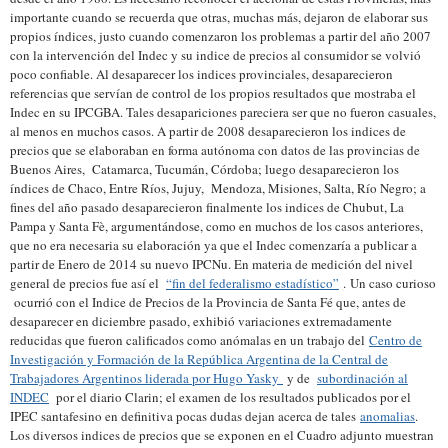
importante cuando se recuerda que otras, muchas más, dejaron de elaborar sus
propios índices, justo cuando comenzaron los problemas a partir del año 2007
con la intervención del Indec y su indice de precios al consumidor se volvió
poco confiable. Al desaparecer los indices provinciales, desaparecieron
referencias que servían de control de los propios resultados que mostraba el
Indec en su IPCGBA. Tales desapariciones pareciera ser que no fueron casuales,
al menos en muchos casos. A partir de 2008 desaparecieron los indices de
precios que se elaboraban en forma autónoma con datos de las provincias de
Buenos Aires, Catamarca, Tucumán, Córdoba; luego desaparecieron los
índices de Chaco, Entre Ríos, Jujuy, Mendoza, Misiones, Salta, Río Negro; a
fines del año pasado desaparecieron finalmente los indices de Chubut, La
Pampa y Santa Fè, argumentándose, como en muchos de los casos anteriores,
que no era necesaria su elaboración ya que el Indec comenzaría a publicar a
partir de Enero de 2014 su nuevo IPCNu. En materia de medición del nivel
general de precios fue así el
“fin del federalismo estadístico”
. Un caso curioso
ocurrió con el Indice de Precios de la Provincia de Santa Fé que, antes de
desaparecer en diciembre pasado, exhibió variaciones extremadamente
reducidas que fueron calificados como anómalas en un trabajo del
Centro de
Investigación y Formación de la República Argentina de la Central de
Trabajadores Argentinos liderada por Hugo Yasky
y de
subordinación al
INDEC
por el diario Clarin; el examen de los resultados publicados por el
IPEC santafesino en definitiva pocas dudas dejan acerca de tales
anomalias
.
Los diversos indices de precios que se exponen en el Cuadro adjunto muestran