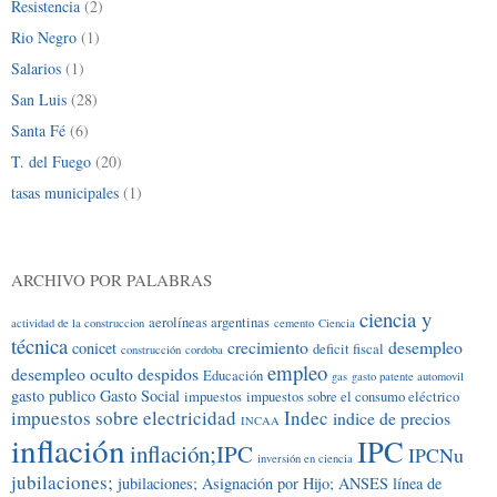
Resistencia
(2)
Rio Negro
(1)
Salarios
(1)
San Luis
(28)
Santa Fé
(6)
T. del Fuego
(20)
tasas municipales
(1)
ARCHIVO POR PALABRAS
ciencia y
aerolíneas argentinas
actividad de la construccion
cemento
Ciencia
técnica
crecimiento
desempleo
conicet
deficit fiscal
construcción
cordoba
empleo
desempleo oculto
despidos
Educación
gas
gasto patente automovil
gasto publico
Gasto Social
impuestos
impuestos sobre el consumo eléctrico
impuestos sobre electricidad
Indec
indice de precios
INCAA
inflación
IPC
inflación;IPC
IPCNu
inversión en ciencia
jubilaciones;
jubilaciones; Asignación por Hijo; ANSES
línea de