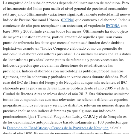
La magnitud de la suba de precios depende del instrumento de medición. Pero
el instrumento del Indec para medir el nivel general de precios al consumidor
está arrojando últimamente variaciones significativamente reducidas. El nuevo
Índice de Precios Nacional Urbano (
IPCNu
) que comenzó a elaborar el Indec a
comienzos de año para reemplazar a su antecesor, el vapuleado
IPCGBA
con
base 1999 y 2008, rinde examen todos los meses. Últimamente ha sido objeto
de mayores cuestionamientos, particularmente de aquellos que usan como
punto de referencia los datos que mensualmente se difunden desde ámbitos
legislativos usando un “Indice Congreso elaborado como un promedio de
índices que elaboran consultoras privadas”.
Los medios masivos apelan a datos
de “consultoras privadas” como punto de referencia y pocas veces usan los
índices de precios que calculan las direcciones de estadísticas de las
provincias. Índices elaborados con metodologías públicas, procedimientos
rigurosos, amplia cobertura y probados en varios casos durante décadas. Es el
caso del IPC de Tierra del Fuego y de Neuquén; aunque más recientes, el IPC
elaborado por la provincia de San Luis se publica desde el año 2005 y el de la
Ciudad de Buenos Aires se releva desde el año 2012. Sus diferencias asimismo
tornan las comparaciones aun mas relevantes: se refieren a diferentes espacios
geográficos, incluyen bienes y servicios distintos, relevan un número dispar de
precios e incluso son indices diferentes ya que algunos son indices de
ponderaciones fijas ( Tierra del Fuego, San Luis y CABA) y el de Neuquén es
de los denominados autoponderados basado solamente en 100 productos que
la
Dirección de Estadísticas y Censos de la Provincia de Neuquén
calcula
desde el año 1980. Es necesario reconocer el accionar de estas Provincias, mas