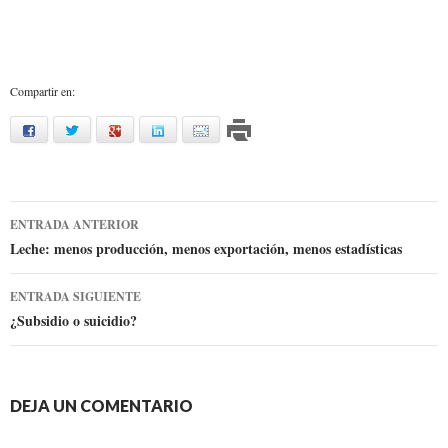
Compartir en:
facebook
twitter
google
linkedin
mail
Ir
ENTRADA ANTERIOR
a
Leche: menos producción, menos exportación, menos estadísticas
la
ENTRADA SIGUIENTE
entrada
¿Subsidio o suicidio?
DEJA UN COMENTARIO