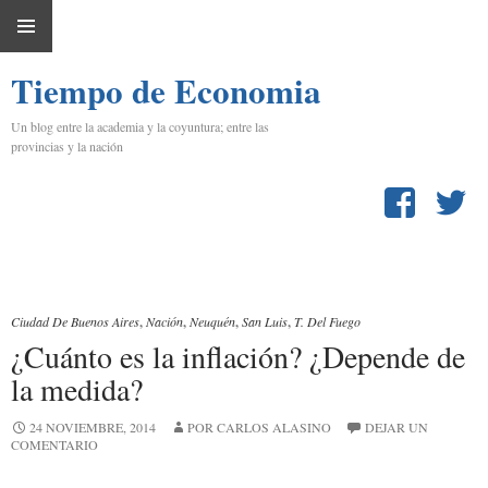
IR
MENÚ
AL
Tiempo de Economia
PRINCIPAL
CONTENIDO
Un blog entre la academia y la coyuntura; entre las
provincias y la nación
Ciudad De Buenos Aires
,
Nación
,
Neuquén
,
San Luis
,
T. Del Fuego
¿Cuánto es la inflación? ¿Depende de
la medida?
24 NOVIEMBRE, 2014
POR CARLOS ALASINO
DEJAR UN
COMENTARIO