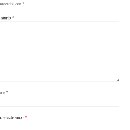
 marcados con
*
ntario
*
bre
*
o electrónico
*