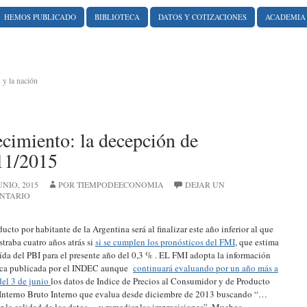
HEMOS PUBLICADO
BIBLIOTECA
DATOS Y COTIZACIONES
ACADEMIA
 y la nación
cimiento: la decepción de
11/2015
UNIO, 2015
POR TIEMPODEECONOMIA
DEJAR UN
NTARIO
ducto por habitante de la Argentina será al finalizar este año inferior al que
istraba cuatro años atrás si
si se cumplen los pronósticos del FMI
, que estima
ída del PBI para el presente año del 0,3 % . EL FMI adopta la información
ica publicada por el INDEC aunque
continuará evaluando por un año más a
 del 3 de junio
los datos de Indice de Precios al Consumidor y de Producto
Interno Bruto Interno que evalua desde diciembre de 2013 buscando “…