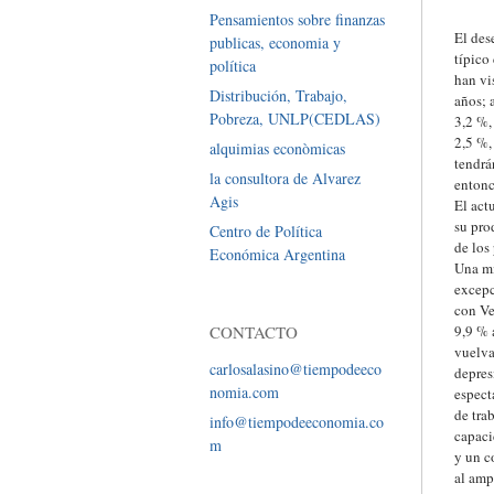
Pensamientos sobre finanzas
El des
publicas, economia y
típico
política
han vi
Distribución, Trabajo,
años; 
Pobreza, UNLP(CEDLAS)
3,2 %,
2,5 %,
alquimias econòmicas
tendrá
la consultora de Alvarez
entonc
Agis
El act
su pro
Centro de Política
de los
Económica Argentina
Una mi
excepc
con Ve
CONTACTO
9,9 % 
vuelva
carlosalasino@tiempodeeco
depres
nomia.com
espect
de tra
info@tiempodeeconomia.co
capaci
m
y un c
al amp