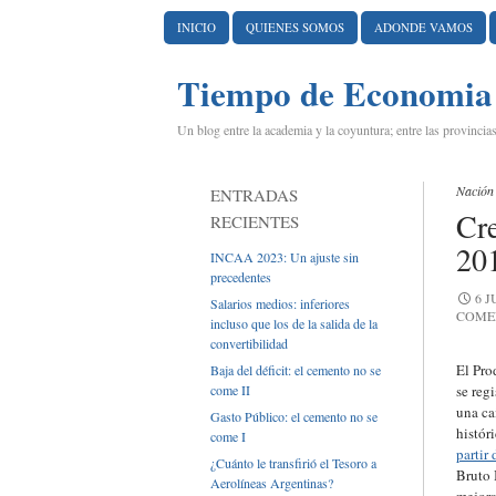
IR AL CONTENIDO
INICIO
QUIENES SOMOS
ADONDE VAMOS
Tiempo de Economia
Un blog entre la academia y la coyuntura; entre las provincias
Nación
ENTRADAS
Cre
RECIENTES
20
INCAA 2023: Un ajuste sin
precedentes
6 J
Salarios medios: inferiores
COME
incluso que los de la salida de la
convertibilidad
El Pro
Baja del déficit: el cemento no se
come II
se reg
una ca
Gasto Público: el cemento no se
histór
come I
partir
¿Cuánto le transfirió el Tesoro a
Bruto 
Aerolíneas Argentinas?