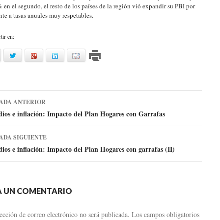
% en el segundo, el resto de los países de la región vió expandir su PBI por
nte a tasas anuales muy respetables.
ir en:
acebook
twitter
google
linkedin
mail
ADA ANTERIOR
dios e inflación: Impacto del Plan Hogares con Garrafas
ADA SIGUIENTE
trada
dios e inflación: Impacto del Plan Hogares con garrafas (II)
A UN COMENTARIO
ección de correo electrónico no será publicada.
Los campos obligatorios