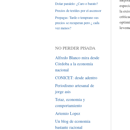
mejora
Dolar paralelo: ¿Caro o barato?
especi
Precios de textiles por el ascensor
la exi
critic
Prepagas: Tarde o temprano sus
optimi
precios se recuperan pero ¿ cada
leveme
vez menos?
NO PERDER PISADA
Alfredo Blanco mira desde
Córdoba a la economía
nacional
CONICET: desde adentro
Periodismo artesanal de
jorge asis
Tetaz, economia y
comportamiento
Artemio Lopez
Un blog de economia
bastante racional