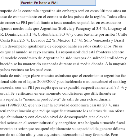
empeño de la economía argentina sin embargo será en estos últimos años un
 caso de estancamiento en el contexto de los países de la región. Todos ellos
sto crecer su PBI por habitante a tasas anuales respetables en estos cuatro
algunos mucho más que Argentina (Bolivia y Paraguay al 3,4 %, Uruguay al
 R. Dominicana 3,1 %, Colombia al 3,0 %) y otros bastante por arriba ( Chile
 Costa Rica 2,6 %, Ecuador 2,2 %, México 1,5 %). Sólo Venezuela y Brasil
n un desempeño igualmente de decepcionante en estos cuatro años. No es
es que el mundo se cayó encima. La responsabilidad está fronteras adentro.
ual modelo económico de Argentina ha sido incapaz de salir del atolladero y
ducción se ha mantenido estancada durante casi media década. A la mayoría
 países vecinos no les pasó esto.
rada de más largo plazo muestra asimismo que el crecimiento argentino fue
ional sólo en el lapso 2003/2007 y, coincidencia o no, encabezó el ranking
nezuela, con un PBI per capita que se expandió, respectivamente, al 7,4 % y
anual. Se verificaron en ese momento condiciones que difícilmente se
n a repetir: la “memoria productiva” de salir de una extraordinaria
ión (1998/2002) que vió caer la actividad económica casi un 20 %, una
acular devaluación que redujo significativamente los salarios de una oferta
bajo abundante y con elevado nivel de desocupación, una elevada
dad ociosa en el sector industrial y energético, una holgada situación fiscal
omercio exterior que recuperó rápidamente su capacidad de generar dólares
aro de un dólar alto y una coyuntura internacional muy favorable. Pero