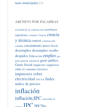
tasas municipales
(1)
ARCHIVO POR PALABRAS
aerolíneas
actividad de la construccion
ciencia
argentinas
cemento
Ciencia
y técnica
conicet
construcción
crecimiento
deficit fiscal
cordoba
desempleo
desempleo oculto
empleo
despidos
Educación
gas
gasto publico
gasto patente automovil
Gasto Social
impuestos
impuestos
sobre el consumo eléctrico
impuestos sobre
electricidad
Indec
INCAA
indice de precios
inflación
inflación;IPC
inversión en
IPC
IPCNu
ciencia