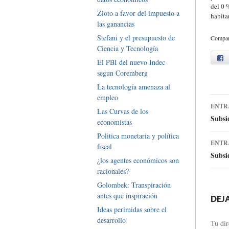
del 0 
Zloto a favor del impuesto a
habita
las ganancias
Stefani y el presupuesto de
Compart
Ciencia y Tecnología
f
El PBI del nuevo Indec
segun Coremberg
La tecnología amenaza al
empleo
Ir
ENTR
Las Curvas de los
a
Subsi
economistas
la
Politica monetaria y política
ENTR
fiscal
en
Subsi
¿los agentes económicos son
racionales?
Golombek: Transpiración
antes que inspiración
DEJ
Ideas perimidas sobre el
desarrollo
Tu dir