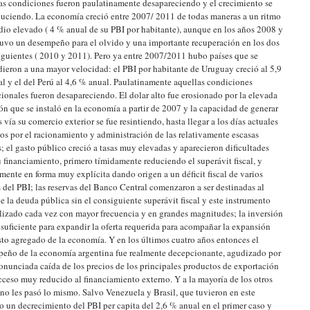
as condiciones fueron paulatinamente desapareciendo y el crecimiento se
duciendo. La economía creció entre 2007/ 2011 de todas maneras a un ritmo
io elevado ( 4 % anual de su PBI por habitante), aunque en los años 2008 y
uvo un desempeño para el olvido y una importante recuperación en los dos
iguientes ( 2010 y 2011). Pero ya entre 2007/2011 hubo países que se
ieron a una mayor velocidad: el PBI por habitante de Uruguay creció al 5,9
l y el del Perú al 4,6 % anual. Paulatinamente aquellas condiciones
ionales fueron desapareciendo. El dolar alto fue erosionado por la elevada
ión que se instaló en la economía a partir de 2007 y la capacidad de generar
s vía su comercio exterior se fue resintiendo, hasta llegar a los días actuales
os por el racionamiento y administración de las relativamente escasas
s; el gasto público creció a tasas muy elevadas y aparecieron dificultades
u financiamiento, primero tímidamente reduciendo el superávit fiscal, y
mente en forma muy explícita dando origen a un déficit fiscal de varios
 del PBI; las reservas del Banco Central comenzaron a ser destinadas al
e la deuda pública sin el consiguiente superávit fiscal y este instrumento
ilizado cada vez con mayor frecuencia y en grandes magnitudes; la inversión
 suficiente para expandir la oferta requerida para acompañar la expansión
sto agregado de la economía. Y en los últimos cuatro años entonces el
eño de la economía argentina fue realmente decepcionante, agudizado por
onunciada caída de los precios de los principales productos de exportación
cceso muy reducido al financiamiento externo. Y a la mayoría de los otros
 no les pasó lo mismo. Salvo Venezuela y Brasil, que tuvieron en este
o un decrecimiento del PBI per capita del 2,6 % anual en el primer caso y