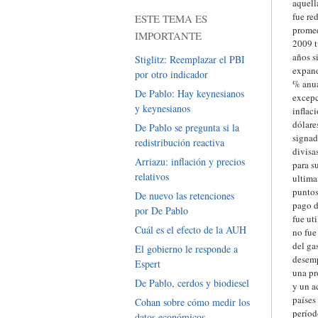
aquell
fue re
ESTE TEMA ES
promed
IMPORTANTE
2009 t
años s
Stiglitz: Reemplazar el PBI
expand
por otro indicador
% anua
De Pablo: Hay keynesianos
excepc
y keynesianos
inflac
dólare
De Pablo se pregunta si la
signad
redistribución reactiva
divisa
Arriazu: inflación y precios
para s
relativos
ultima
puntos
De nuevo las retenciones
pago d
por De Pablo
fue ut
Cuál es el efecto de la AUH
no fue
del ga
El gobierno le responde a
desemp
Espert
una pr
De Pablo, cerdos y biodiesel
y un a
países
Cohan sobre cómo medir los
períod
datos económicos