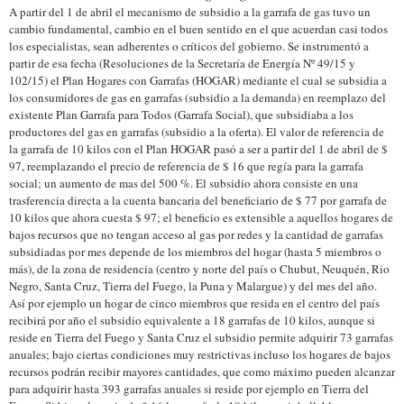
A partir del 1 de abril el mecanismo de subsidio a la garrafa de gas tuvo un
cambio fundamental, cambio en el buen sentido en el que acuerdan casi todos
los especialistas, sean adherentes o críticos del gobierno. Se instrumentó a
partir de esa fecha (Resoluciones de la Secretaría de Energía Nº 49/15 y
102/15) el Plan Hogares con Garrafas (HOGAR) mediante el cual se subsidia a
los consumidores de gas en garrafas (subsidio a la demanda) en reemplazo del
existente Plan Garrafa para Todos (Garrafa Social), que subsidiaba a los
productores del gas en garrafas (subsidio a la oferta). El valor de referencia de
la garrafa de 10 kilos con el Plan HOGAR pasó a ser a partir del 1 de abril de $
97, reemplazando el precio de referencia de $ 16 que regía para la garrafa
social; un aumento de mas del 500 %. El subsidio ahora consiste en una
trasferencia directa a la cuenta bancaria del beneficiario de $ 77 por garrafa de
10 kilos que ahora cuesta $ 97; el beneficio es extensible a aquellos hogares de
bajos recursos que no tengan acceso al gas por redes y la cantidad de garrafas
subsidiadas por mes depende de los miembros del hogar (hasta 5 miembros o
más), de la zona de residencia (centro y norte del país o Chubut, Neuquén, Rio
Negro, Santa Cruz, Tierra del Fuego, la Puna y Malargue) y del mes del año.
Así por ejemplo un hogar de cinco miembros que resida en el centro del país
recibirá por año el subsidio equivalente a 18 garrafas de 10 kilos, aunque si
reside en Tierra del Fuego y Santa Cruz el subsidio permite adquirir 73 garrafas
anuales; bajo ciertas condiciones muy restrictivas incluso los hogares de bajos
recursos podrán recibir mayores cantidades, que como máximo pueden alcanzar
para adquirir hasta 393 garrafas anuales si reside por ejemplo en Tierra del