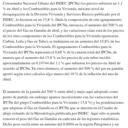
Consumidor Nacional Urbano del INDEC (IPCNu) los precios subieron un 1,1
% en Abril y los Combustibles para la Vivienda, máximo nivel de
desagregación de la División Vivienda y Servicios Básicos publicado por el
INDEC, lo hicieron en un 15,8 %. Dada la composición de este agrupamiento
Combustibles para la Vivienda del IPCNu, entonces, el aumento del 500 % en
el precio del Gas en Garrafas de abril, y las variaciones claro está de los precios
de los otros componentes de los Combustibles para la Vivienda (querosene,
Carbón, Leña y Gas en Tubo), se tradujeron en un aumento del 15,8% de los
Combustibles para la Vivienda. El agrupamiento Combustibles para la
Vivienda del IPCNu representa el 0,68 % de la canasta total del IPCNu, de
manera que el aumento del 15,8 % en los precios de este rubro incidió
aproximadamente en 0,10744 del 1,1 % que subieron los precios en Abril de
acuerdo al IPCNu. En otros términos, el aumento del 500 % del gas en garrafas
aportó según estos cálculos algo menos del 10 % de la inflación del mes de
Abril.
El aumento de la garrafa del 500 % entre abril y mayo aquí adoptado como
punto de partida sin embargo aparece inconsistente con las variaciones del
IPCNu del grupo Combustibles para la Vivienda ( 15,8 %) y las ponderaciones
que adquiere el Gas en Garrafa en el IPCNu que se muestra en el Cuadro de
abajo extraído de la Metodología publicada por INDEC. Aquí sólo se puede
conocer el peso del Gas en Garrafas en cada una de las regiones estadísticas.
Dicho peso oscila entre un mínimo del 0,0004 en la región Patagónica y un