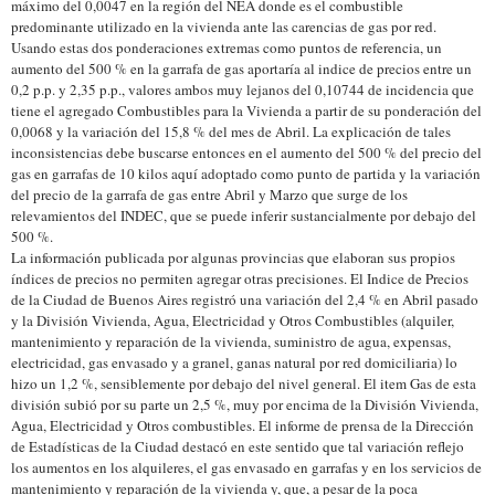
máximo del 0,0047 en la región del NEA donde es el combustible
predominante utilizado en la vivienda ante las carencias de gas por red.
Usando estas dos ponderaciones extremas como puntos de referencia, un
aumento del 500 % en la garrafa de gas aportaría al indice de precios entre un
0,2 p.p. y 2,35 p.p., valores ambos muy lejanos del 0,10744 de incidencia que
tiene el agregado Combustibles para la Vivienda a partir de su ponderación del
0,0068 y la variación del 15,8 % del mes de Abril. La explicación de tales
inconsistencias debe buscarse entonces en el aumento del 500 % del precio del
gas en garrafas de 10 kilos aquí adoptado como punto de partida y la variación
del precio de la garrafa de gas entre Abril y Marzo que surge de los
relevamientos del INDEC, que se puede inferir sustancialmente por debajo del
500 %.
La información publicada por algunas provincias que elaboran sus propios
índices de precios no permiten agregar otras precisiones. El Indice de Precios
de la Ciudad de Buenos Aires registró una variación del 2,4 % en Abril pasado
y la División Vivienda, Agua, Electricidad y Otros Combustibles (alquiler,
mantenimiento y reparación de la vivienda, suministro de agua, expensas,
electricidad, gas envasado y a granel, ganas natural por red domiciliaria) lo
hizo un 1,2 %, sensiblemente por debajo del nivel general. El item Gas de esta
división subió por su parte un 2,5 %, muy por encima de la División Vivienda,
Agua, Electricidad y Otros combustibles. El informe de prensa de la Dirección
de Estadísticas de la Ciudad destacó en este sentido que tal variación reflejo
los aumentos en los alquileres, el gas envasado en garrafas y en los servicios de
mantenimiento y reparación de la vivienda y, que, a pesar de la poca