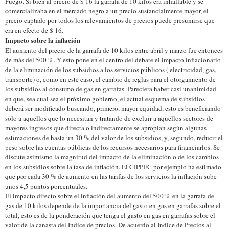
Fuego.
Si bien al precio de $ 16 la garrafa de 10 kilos era inhallable y se
comercializaba en el mercado negro a un precio sustancialmente mayor, el
precio captado por todos los relevamientos de precios puede presumirse que
era en efecto de $ 16.
Impacto sobre la inflación
El aumento del precio de la garrafa de 10 kilos entre abril y marzo fue entonces
de más del 500 %. Y esto pone en el centro del debate el impacto inflacionario
de la eliminación de los subsidios a los servicios públicos ( electricidad, gas,
transporte) o, como en este caso, el cambio de reglas para el otorgamiento de
los subsidios al consumo de gas en garrafas. Pareciera haber casi unanimidad
en que, sea cual sea el próximo gobierno, el actual esquema de subsidios
deberá ser modificado buscando, primero, mayor equidad, esto es beneficiando
sólo a aquellos que lo necesitan y tratando de excluir a aquellos sectores de
mayores ingresos que directa o indirectamente se apropian según algunas
estimaciones de hasta un 30 % del valor de los subsidios, y, segundo, reducir el
peso sobre las cuentas públicas de los recursos necesarios para financiarlos. Se
discute asimismo la magnitud del impacto de la eliminación o de los cambios
en los subsidios sobre la tasa de inflación. El CIPPEC por ejemplo ha estimado
que por cada 30 % de aumento en las tarifas de los servicios la inflación sube
unos 4,5 puntos porcentuales.
El impacto directo sobre el inflación del aumento del 500 % en la garrafa de
gas de 10 kilos depende de la importancia del gasto en gas en garrafas sobre el
total, esto es de la ponderación que tenga el gasto en gas en garrafas sobre el
valor de la canasta del Indice de precios. De acuerdo al Indice de Precios al