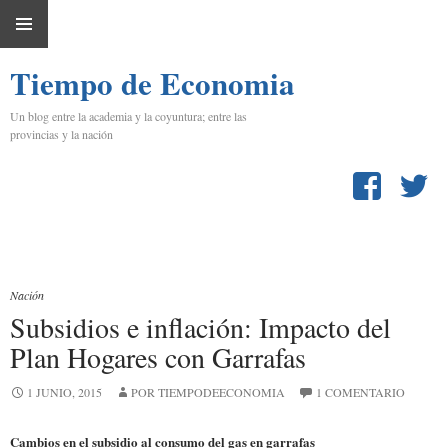
IR
MENÚ
AL
Tiempo de Economia
PRINCIPAL
CONTENIDO
Un blog entre la academia y la coyuntura; entre las
provincias y la nación
Nación
Subsidios e inflación: Impacto del
Plan Hogares con Garrafas
1 JUNIO, 2015
POR TIEMPODEECONOMIA
1 COMENTARIO
Cambios en el subsidio al consumo del gas en garrafas