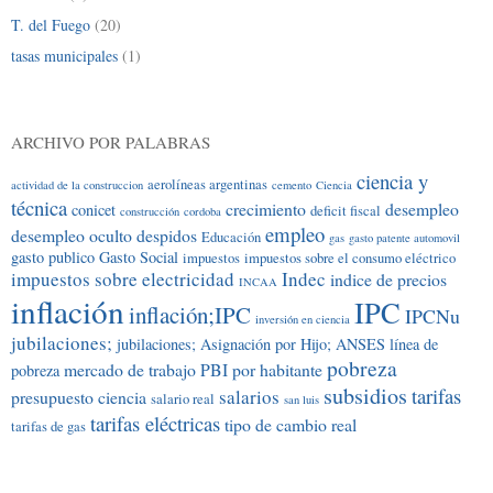
T. del Fuego
(20)
tasas municipales
(1)
ARCHIVO POR PALABRAS
ciencia y
aerolíneas argentinas
actividad de la construccion
cemento
Ciencia
técnica
crecimiento
desempleo
conicet
deficit fiscal
construcción
cordoba
empleo
desempleo oculto
despidos
Educación
gas
gasto patente automovil
gasto publico
Gasto Social
impuestos
impuestos sobre el consumo eléctrico
impuestos sobre electricidad
Indec
indice de precios
INCAA
inflación
IPC
inflación;IPC
IPCNu
inversión en ciencia
jubilaciones;
jubilaciones; Asignación por Hijo; ANSES
línea de
pobreza
mercado de trabajo
PBI por habitante
pobreza
subsidios
tarifas
salarios
presupuesto ciencia
salario real
san luis
tarifas eléctricas
tipo de cambio real
tarifas de gas