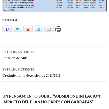
Compartir en:
facebook
twitter
google
linkedin
mail
Ir
ENTRADA ANTERIOR
a
Inflación de Abril
la
ENTRADA SIGUIENTE
entrada
Crecimiento: la decepción de 2011/2015
UN PENSAMIENTO SOBRE “SUBSIDIOS E INFLACIÓN:
IMPACTO DEL PLAN HOGARES CON GARRAFAS”