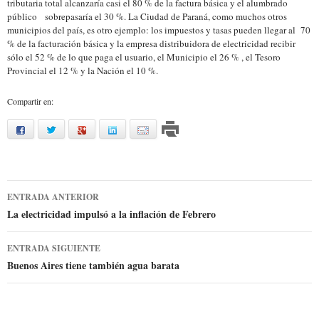
tributaria total alcanzaría casi el 80 % de la factura básica y el alumbrado
público sobrepasaría el 30 %. La Ciudad de Paraná, como muchos otros
municipios del país, es otro ejemplo: los impuestos y tasas pueden llegar al 70
% de la facturación básica y la empresa distribuidora de electricidad recibir
sólo el 52 % de lo que paga el usuario, el Municipio el 26 % , el Tesoro
Provincial el 12 % y la Nación el 10 %.
Compartir en:
facebook
twitter
google
linkedin
mail
Ir
ENTRADA ANTERIOR
a
La electricidad impulsó a la inflación de Febrero
la
ENTRADA SIGUIENTE
entrada
Buenos Aires tiene también agua barata