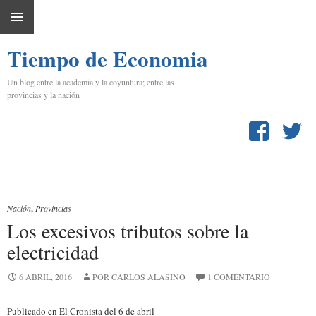
IR
MENÚ
AL
Tiempo de Economia
PRINCIPAL
CONTENIDO
Un blog entre la academia y la coyuntura; entre las
provincias y la nación
Nación
,
Provincias
Los excesivos tributos sobre la
electricidad
6 ABRIL, 2016
POR CARLOS ALASINO
1 COMENTARIO
Publicado en El Cronista del 6 de abril