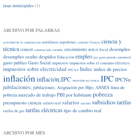
tasas municipales
(1)
ARCHIVO POR PALABRAS
ciencia y
aerolíneas argentinas
actividad de la construccion
cemento
Ciencia
técnica
crecimiento
desempleo
conicet
deficit fiscal
construcción
cordoba
empleo
desempleo oculto
despidos
Educación
gas
gasto patente automovil
gasto publico
Gasto Social
impuestos
impuestos sobre el consumo eléctrico
impuestos sobre electricidad
Indec
indice de precios
INCAA
inflación
IPC
inflación;IPC
IPCNu
inversión en ciencia
jubilaciones;
jubilaciones; Asignación por Hijo; ANSES
línea de
pobreza
mercado de trabajo
PBI por habitante
pobreza
subsidios
tarifas
salarios
presupuesto ciencia
salario real
san luis
tarifas eléctricas
tipo de cambio real
tarifas de gas
ARCHIVO POR MES