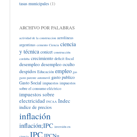
tasas municipales
(1)
ARCHIVO POR PALABRAS
aerolíneas
actividad de la construccion
ciencia
argentinas
cemento
Ciencia
y técnica
conicet
construcción
crecimiento
deficit fiscal
cordoba
desempleo
desempleo oculto
empleo
despidos
Educación
gas
gasto publico
gasto patente automovil
Gasto Social
impuestos
impuestos
sobre el consumo eléctrico
impuestos sobre
electricidad
Indec
INCAA
indice de precios
inflación
inflación;IPC
inversión en
IPC
IPCNu
ciencia