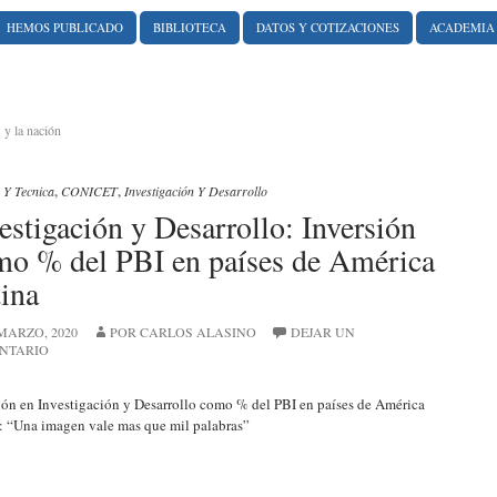
HEMOS PUBLICADO
BIBLIOTECA
DATOS Y COTIZACIONES
ACADEMIA
 y la nación
 Y Tecnica
,
CONICET
,
Investigación Y Desarrollo
estigación y Desarrollo: Inversión
mo % del PBI en países de América
ina
 MARZO, 2020
POR CARLOS ALASINO
DEJAR UN
NTARIO
ión en Investigación y Desarrollo como % del PBI en países de América
: “Una imagen vale mas que mil palabras”