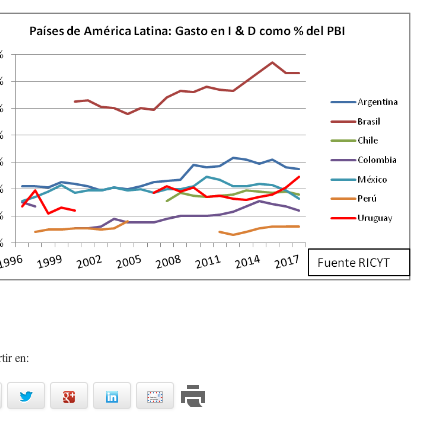
ir en:
acebook
twitter
google
linkedin
mail