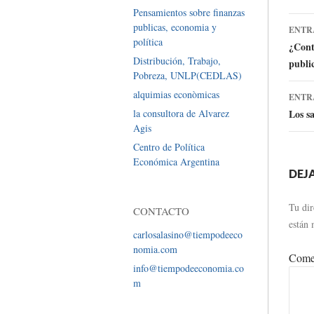
Pensamientos sobre finanzas
Ir
publicas, economia y
ENTR
política
a
¿Contr
Distribución, Trabajo,
public
la
Pobreza, UNLP(CEDLAS)
en
alquimias econòmicas
ENTR
la consultora de Alvarez
Los sa
Agis
Centro de Política
Económica Argentina
DEJ
Tu dir
CONTACTO
están
carlosalasino@tiempodeeco
nomia.com
Come
info@tiempodeeconomia.co
m