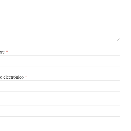
bre
*
o electrónico
*