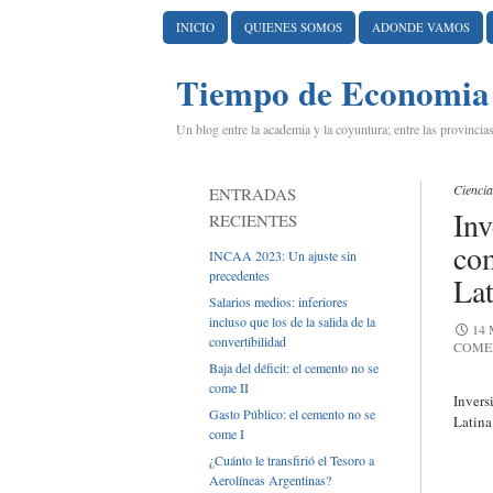
IR AL CONTENIDO
INICIO
QUIENES SOMOS
ADONDE VAMOS
Tiempo de Economia
Un blog entre la academia y la coyuntura; entre las provincias
Ciencia
ENTRADAS
Inv
RECIENTES
co
INCAA 2023: Un ajuste sin
precedentes
Lat
Salarios medios: inferiores
incluso que los de la salida de la
14
convertibilidad
COME
Baja del déficit: el cemento no se
come II
Invers
Gasto Público: el cemento no se
Latina
come I
¿Cuánto le transfirió el Tesoro a
Aerolíneas Argentinas?