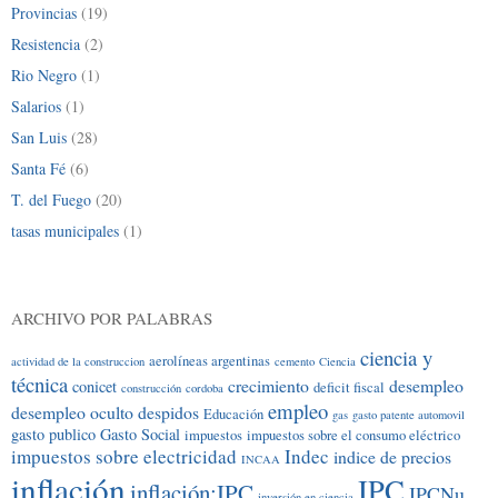
Provincias
(19)
Resistencia
(2)
Rio Negro
(1)
Salarios
(1)
San Luis
(28)
Santa Fé
(6)
T. del Fuego
(20)
tasas municipales
(1)
ARCHIVO POR PALABRAS
ciencia y
aerolíneas argentinas
actividad de la construccion
cemento
Ciencia
técnica
crecimiento
desempleo
conicet
deficit fiscal
construcción
cordoba
empleo
desempleo oculto
despidos
Educación
gas
gasto patente automovil
gasto publico
Gasto Social
impuestos
impuestos sobre el consumo eléctrico
impuestos sobre electricidad
Indec
indice de precios
INCAA
inflación
IPC
inflación;IPC
IPCNu
inversión en ciencia