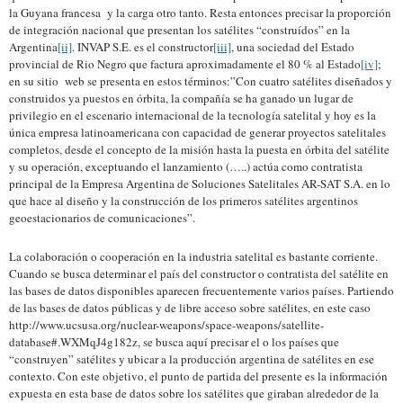
la Guyana francesa y la carga otro tanto. Resta entonces precisar la proporción
de integración nacional que presentan los satélites “construídos” en la
Argentina
[ii]
. INVAP S.E. es el constructor
[iii]
, una sociedad del Estado
provincial de Rio Negro que factura aproximadamente el 80 % al Estado
[iv]
;
en su sitio web se presenta en estos términos:”Con cuatro satélites diseñados y
construidos ya puestos en órbita, la compañía se ha ganado un lugar de
privilegio en el escenario internacional de la tecnología satelital y hoy es la
única empresa latinoamericana con capacidad de generar proyectos satelitales
completos, desde el concepto de la misión hasta la puesta en órbita del satélite
y su operación, exceptuando el lanzamiento (…..) actúa como contratista
principal de la Empresa Argentina de Soluciones Satelitales AR-SAT S.A. en lo
que hace al diseño y la construcción de los primeros satélites argentinos
geoestacionarios de comunicaciones”.
La colaboración o cooperación en la industria satelital es bastante corriente.
Cuando se busca determinar el país del constructor o contratista del satélite en
las bases de datos disponibles aparecen frecuentemente varios países. Partiendo
de las bases de datos públicas y de libre acceso sobre satélites, en este caso
http://www.ucsusa.org/nuclear-weapons/space-weapons/satellite-
database#.WXMqJ4g182z, se busca aquí precisar el o los países que
“construyen” satélites y ubicar a la producción argentina de satélites en ese
contexto. Con este objetivo, el punto de partida del presente es la información
expuesta en esta base de datos sobre los satélites que giraban alrededor de la