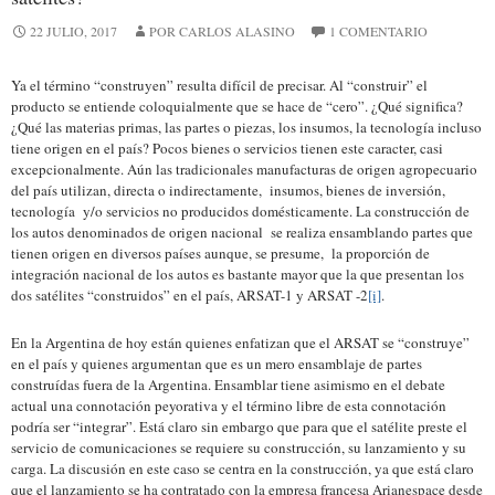
22 JULIO, 2017
POR CARLOS ALASINO
1 COMENTARIO
Ya el término “construyen” resulta difícil de precisar. Al “construir” el
producto se entiende coloquialmente que se hace de “cero”. ¿Qué significa?
¿Qué las materias primas, las partes o piezas, los insumos, la tecnología incluso
tiene origen en el país? Pocos bienes o servicios tienen este caracter, casi
excepcionalmente. Aún las tradicionales manufacturas de origen agropecuario
del país utilizan, directa o indirectamente, insumos, bienes de inversión,
tecnología y/o servicios no producidos domésticamente. La construcción de
los autos denominados de origen nacional se realiza ensamblando partes que
tienen origen en diversos países aunque, se presume, la proporción de
integración nacional de los autos es bastante mayor que la que presentan los
dos satélites “construidos” en el país, ARSAT-1 y ARSAT -2
[i]
.
En la Argentina de hoy están quienes enfatizan que el ARSAT se “construye”
en el país y quienes argumentan que es un mero ensamblaje de partes
construídas fuera de la Argentina. Ensamblar tiene asimismo en el debate
actual una connotación peyorativa y el término libre de esta connotación
podría ser “integrar”. Está claro sin embargo que para que el satélite preste el
servicio de comunicaciones se requiere su construcción, su lanzamiento y su
carga. La discusión en este caso se centra en la construcción, ya que está claro
que el lanzamiento se ha contratado con la empresa francesa Arianespace desde