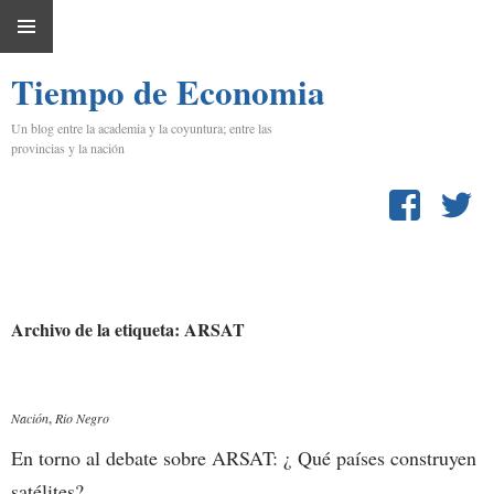
IR
MENÚ
AL
Tiempo de Economia
PRINCIPAL
CONTENIDO
Un blog entre la academia y la coyuntura; entre las
provincias y la nación
Archivo de la etiqueta: ARSAT
Nación
,
Rio Negro
En torno al debate sobre ARSAT: ¿ Qué países construyen
satélites?