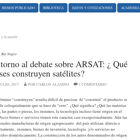
HEMOS PUBLICADO
BIBLIOTECA
DATOS Y COTIZACIONES
ACADEMIA
 y la nación
,
Rio Negro
torno al debate sobre ARSAT: ¿ Qué
ses construyen satélites?
JULIO, 2017
POR CARLOS ALASINO
1 COMENTARIO
término “construyen” resulta difícil de precisar. Al “construir” el producto se
de coloquialmente que se hace de “cero”. ¿Qué significa? ¿Qué las materias
, las partes o piezas, los insumos, la tecnología incluso tiene origen en el
Pocos bienes o servicios tienen este caracter, casi excepcionalmente. Aún las
ionales manufacturas de origen agropecuario del país utilizan, directa o
ctamente, insumos, bienes de inversión, tecnología y/o servicios no
idos domésticamente. La construcción de los autos denominados de origen