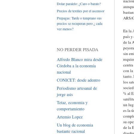
nacion
Dolar paralelo: ¿Caro o barato?
aunque
Precios de textiles por el ascensor
bastan
ARSAT
Prepagas: Tarde o temprano sus
precios se recuperan pero ¿ cada
vez menos?
En la 
país y
de la 
peyora
NO PERDER PISADA
sin em
Alfredo Blanco mira desde
requie
centra
Córdoba a la economía
con la
nacional
tanto.
CONICET: desde adentro
los sa
socied
Periodismo artesanal de
% al E
jorge asis
satéli
Tetaz, economia y
un lug
comportamiento
es la 
comple
Artemio Lopez
su ope
Un blog de economia
de la 
bastante racional
diseño