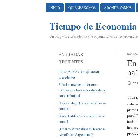
IR AL CONTENIDO
INICIO
QUIENES SOMOS
ADONDE VAMOS
Tiempo de Economia
Un blog entre la academia y la coyuntura; entre las provincias
Nación
ENTRADAS
En 
RECIENTES
paí
INCAA 2023: Un ajuste sin
precedentes
22 
Salarios medios: inferiores
incluso que los de la salida de la
convertibilidad
Ya el 
Baja del déficit: el cemento no se
entien
come II
primas
país? 
Gasto Público: el cemento no se
tradic
come I
indire
¿Cuánto le transfirió el Tesoro a
produc
Aerolíneas Argentinas?