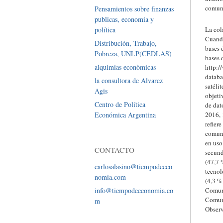
comun
Pensamientos sobre finanzas
publicas, economia y
política
La col
Cuando
Distribución, Trabajo,
bases 
Pobreza, UNLP(CEDLAS)
bases 
alquimias econòmicas
http:/
databa
la consultora de Alvarez
satéli
Agis
objeti
Centro de Política
de dat
Económica Argentina
2016, 
refier
comuni
en uso
CONTACTO
secund
(47,7 
carlosalasino@tiempodeeco
tecnol
nomia.com
(4,3 %
info@tiempodeeconomia.co
Comuni
Comuni
m
Observ