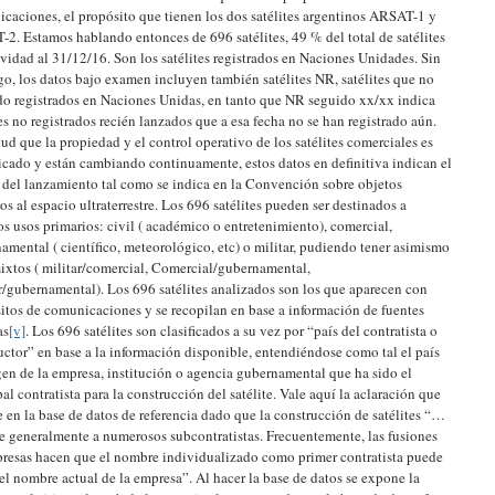
caciones, el propósito que tienen los dos satélites argentinos ARSAT-1 y
2. Estamos hablando entonces de 696 satélites, 49 % del total de satélites
ividad al 31/12/16. Son los satélites registrados en Naciones Unidades. Sin
o, los datos bajo examen incluyen también satélites NR, satélites que no
do registrados en Naciones Unidas, en tanto que NR seguido xx/xx indica
tes no registrados recién lanzados que a esa fecha no se han registrado aún.
tud que la propiedad y el control operativo de los satélites comerciales es
cado y están cambiando continuamente, estos datos en definitiva indican el
 del lanzamiento tal como se indica en la Convención sobre objetos
os al espacio ultraterrestre. Los 696 satélites pueden ser destinados a
os usos primarios: civil ( académico o entretenimiento), comercial,
amental ( científico, meteorológico, etc) o militar, pudiendo tener asimismo
ixtos ( militar/comercial, Comercial/gubernamental,
r/gubernamental). Los 696 satélites analizados son los que aparecen con
itos de comunicaciones y se recopilan en base a información de fuentes
as
[v]
. Los 696 satélites son clasificados a su vez por “país del contratista o
uctor” en base a la información disponible, entendiéndose como tal el país
gen de la empresa, institución o agencia gubernamental que ha sido el
pal contratista para la construcción del satélite. Vale aquí la aclaración que
e en la base de datos de referencia dado que la construcción de satélites “…
e generalmente a numerosos subcontratistas. Frecuentemente, las fusiones
resas hacen que el nombre individualizado como primer contratista puede
 el nombre actual de la empresa”. Al hacer la base de datos se expone la