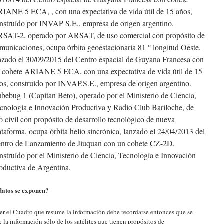
IANE 5 ECA, , con una expectativa de vida útil de 15 años,
nstruído por INVAP S.E., empresa de origen argentino.
SAT-2, operado por ARSAT, de uso comercial con propósito de
municaciones, ocupa órbita geoestacionaria 81 ° longitud Oeste,
nzado el 30/09/2015 del Centro espacial de Guyana Francesa con
 cohete ARIANE 5 ECA, con una expectativa de vida útil de 15
os, construído por INVAP.S.E., empresa de origen argentino.
bebug 1 (Capitan Beto), operado por el Ministerio de Ciencia,
cnología e Innovación Productiva y Radio Club Bariloche, de
o civil con propósito de desarrollo tecnológico de nueva
ataforma, ocupa órbita helio sincrónica, lanzado el 24/04/2013 del
ntro de Lanzamiento de Jiuquan con un cohete CZ-2D,
nstruído por el Ministerio de Ciencia, Tecnología e Innovación
oductiva de Argentina.
datos se exponen?
eer el Cuadro que resume la información debe recordarse entonces que se
 la información sólo de los satélites que tienen propósitos de