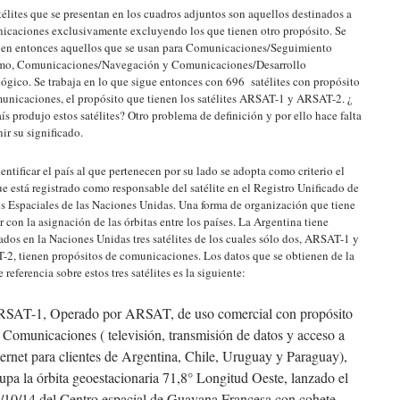
télites que se presentan en los cuadros adjuntos son aquellos destinados a
caciones exclusivamente excluyendo los que tienen otro propósito. Se
en entonces aquellos que se usan para Comunicaciones/Seguimiento
imo, Comunicaciones/Navegación y Comunicaciones/Desarrollo
ógico. Se trabaja en lo que sigue entonces con 696 satélites con propósito
unicaciones, el propósito que tienen los satélites ARSAT-1 y ARSAT-2. ¿
ís produjo estos satélites? Otro problema de definición y por ello hace falta
ir su significado.
dentificar el país al que pertenecen por su lado se adopta como criterio el
ue está registrado como responsable del satélite en el Registro Unificado de
s Espaciales de las Naciones Unidas. Una forma de organización que tiene
r con la asignación de las órbitas entre los países. La Argentina tiene
rados en la Naciones Unidas tres satélites de los cuales sólo dos, ARSAT-1 y
2, tienen propósitos de comunicaciones. Los datos que se obtienen de la
 referencia sobre estos tres satélites es la siguiente:
SAT-1, Operado por ARSAT, de uso comercial con propósito
 Comunicaciones ( televisión, transmisión de datos y acceso a
ternet para clientes de Argentina, Chile, Uruguay y Paraguay),
upa la órbita geoestacionaria 71,8° Longitud Oeste, lanzado el
/10/14 del Centro espacial de Guayana Francesa con cohete