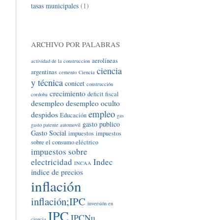
tasas municipales
(1)
ARCHIVO POR PALABRAS
aerolíneas
actividad de la construccion
ciencia
argentinas
cemento
Ciencia
y técnica
conicet
construcción
crecimiento
deficit fiscal
cordoba
desempleo
desempleo oculto
empleo
despidos
Educación
gas
gasto publico
gasto patente automovil
Gasto Social
impuestos
impuestos
sobre el consumo eléctrico
impuestos sobre
electricidad
Indec
INCAA
indice de precios
inflación
inflación;IPC
inversión en
IPC
IPCNu
ciencia