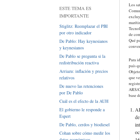
Los sa
ESTE TEMA ES
Comuni
IMPORTANTE
excluy
marít
Stiglitz: Reemplazar el PBI
Tecnol
por otro indicador
de com
Qué pa
De Pablo: Hay keynesianos
conven
y keynesianos
De Pablo se pregunta si la
Para i
redistribución reactiva
país q
Arriazu: inflación y precios
Objeto
relativos
que ve
regist
De nuevo las retenciones
ARSAT-
por De Pablo
base de
Cuál es el efecto de la AUH
AR
El gobierno le responde a
Espert
de
in
De Pablo, cerdos y biodiesel
oc
Cohan sobre cómo medir los
16
datos económicos