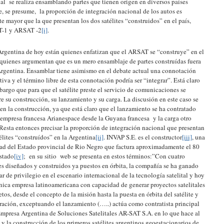
al se realiza ensamblando partes que tienen origen en diversos países
, se presume, la proporción de integración nacional de los autos es
te mayor que la que presentan los dos satélites “construidos” en el país,
-1 y ARSAT -2
[i]
.
Argentina de hoy están quienes enfatizan que el ARSAT se “construye” en el
 quienes argumentan que es un mero ensamblaje de partes construídas fuera
Argentina. Ensamblar tiene asimismo en el debate actual una connotación
tiva y el término libre de esta connotación podría ser “integrar”. Está claro
bargo que para que el satélite preste el servicio de comunicaciones se
re su construcción, su lanzamiento y su carga. La discusión en este caso se
 en la construcción, ya que está claro que el lanzamiento se ha contratado
 empresa francesa Arianespace desde la Guyana francesa y la carga otro
 Resta entonces precisar la proporción de integración nacional que presentan
télites “construídos” en la Argentina
[ii]
. INVAP S.E. es el constructor
[iii]
, una
ad del Estado provincial de Rio Negro que factura aproximadamente el 80
stado
[iv]
; en su sitio web se presenta en estos términos:”Con cuatro
tes diseñados y construidos ya puestos en órbita, la compañía se ha ganado
ar de privilegio en el escenario internacional de la tecnología satelital y hoy
única empresa latinoamericana con capacidad de generar proyectos satelitales
tos, desde el concepto de la misión hasta la puesta en órbita del satélite y
ración, exceptuando el lanzamiento (…..) actúa como contratista principal
Empresa Argentina de Soluciones Satelitales AR-SAT S.A. en lo que hace al
 y la construcción de los primeros satélites argentinos geoestacionarios de