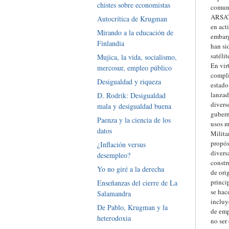
chistes sobre economistas
comuni
ARSAT-
Autocrítica de Krugman
en act
Mirando a la educación de
embarg
Finlandia
han si
satéli
Mujica, la vida, socialismo,
En vir
mercosur, empleo público
compli
Desigualdad y riqueza
estado
lanzad
D. Rodrik: Desigualdad
divers
mala y desigualdad buena
gubern
Paenza y la ciencia de los
usos m
datos
Milita
propós
¿Inflación versus
divers
desempleo?
constr
Yo no giré a la derecha
de ori
princi
Enseñanzas del cierre de La
se hac
Salamandra
incluy
De Pablo, Krugman y la
de emp
heterodoxia
no ser