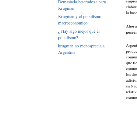
empres
Demasiado heterodoxa para
elabor
Krugman
la base
Krugman y el populismo
macroeconomico
Ahora 
¿ Hay algo mejor que el
poseen
populismo?
Argent
krugman no menosprecia a
produc
Argentina
comuni
que ti
comuni
los do
adicio
en Nac
relati
comun