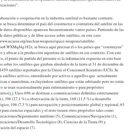
icaciones”.
aboración o cooperación en la industria satelital es bastante corriente.
 se busca determinar el país del constructor o contratista del satélite en las
de datos disponibles aparecen frecuentemente varios países. Partiendo de las
de datos públicas y de libre acceso sobre satélites, en este caso
/www.ucsusa.org/nuclear-weapons/space-weapons/satellite-
se#.WXMqJ4g182z, se busca aquí precisar el o los países que “construyen”
tes y ubicar a la producción argentina de satélites en ese contexto. Con este
vo, el punto de partida del presente es la información expuesta en esta base
os sobre los satélites que giraban alrededor de la tierra al 31 de diciembre de
1459 satélites reportados por la Union of Concerned Scientists (UCS). Se
e a satélites activos, entendiendo por activos a aquellos que actualmente
can o maniobran, excluyéndose satélites que están orbitando pero no están
 o se usan ocasionalmente para entrenamiento o para propósitos
arios
[v]
. Unos 696 se destinan a comunicaciones definidas estrictamente
%), 396 (27,1 %) a observación de la tierra, 168 (11,5 %) a desarrollo
ógico, 106 (7,3 %) para navegación y posicionamiento global y regional, 63
) para ciencias espaciales y el resto tienen otros propósitos tales como
caciones/Seguimiento marítimo (5), Comunicaciones/Navegación (1),
caciones/Desarrollo Tecnológico (8), Ciencias de la Tierra (9) y
ación del espacio (7).