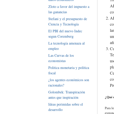
AR
Zloto a favor del impuesto a
co
las ganancias
AR
Stefani y el presupuesto de
co
Ciencia y Tecnología
la
El PBI del nuevo Indec
un
segun Coremberg
añ
La tecnología amenaza al
Cu
empleo
Te
Las Curvas de los
us
economistas
pl
Politica monetaria y política
Ce
fiscal
co
¿los agentes económicos son
Pr
racionales?
Golombek: Transpiración
¿Qué 
antes que inspiración
Ideas perimidas sobre el
Para l
desarrollo
expone